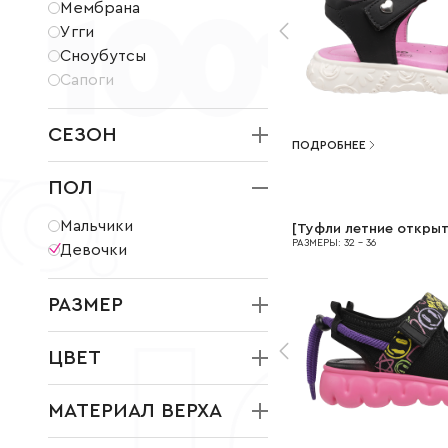
Мембрана
Угги
Сноубутсы
Сапоги
СЕЗОН
ПОДРОБНЕЕ
Зима
ПОЛ
Весна
Лето
Мальчики
[
Туфли летние откры
Осень
РАЗМЕРЫ
:
32
-
36
Девочки
Демисезон
Всесезонная
РАЗМЕР
21
22
23
24
25
26
ЦВЕТ
27
28
29
30
31
32
33
34
35
36
37
38
39
40
41
МАТЕРИАЛ ВЕРХА
Кожа искусственная