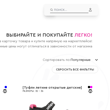
EN
ЛИЧНЫЙ КАБИНЕТ
ВЫЙТИ ИЗ АККАУНТА
ДУТЫШИ
ВЫБИРАЙТЕ И ПОКУПАЙТЕ
ЛЕГКО!
альчиков
Дутыши для мальчиков
в карточку товара и купите напрямую на маркетплейсе!
евочек
Дутыши для девочек
нные цены могут отличаться в зависимости от магазина
СНОУБУТСЫ
Сортировать по
:
Популярные
льчиков
Сноубутсы для мальчиков
вочек
Сноубутсы для девочек
Популярные
СБРОСИТЬ ВСЕ ФИЛЬТРЫ
По цене мин
По цене макс
Новые
[
Туфли летние открытые детские
]
РАЗМЕРЫ
:
32
-
36