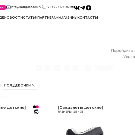
ми
info@indigoshoes.ru
+7 (800) 777-85-25
ДЕ
НОВОСТИ
СТАТЬИ
ПАРТНЕРАМ
МАГАЗИНЫ
КОНТАКТЫ
САНДАЛИИ
ТУФЛИ
иков
Сандалии для мальчиков
Туфли для м
Перейдите 
ек
Сандалии для девочек
Туфли для д
Указа
МЕМБРАНА
УГГИ
Мембрана для мальчиков
Угги для ма
Мембрана для девочек
Угги для де
ПОЛ
:
ДЕВОЧКИ
тые детские
]
[
Сандалеты детские
]
РАЗМЕРЫ
:
28
-
33