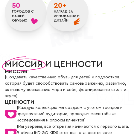
+7
50
20+
(800)
777-
ГОРОДОВ С
НАГРАД ЗА
85-
НАШЕЙ
ИННОВАЦИИ И
25
ОБУВЬЮ
ДИЗАЙН
info@indigoshoes.ru
9:00
-
18:00
(МСК)
Группа
ВК
Канал в
Telegram
Канал
МИССИЯ
И ЦЕННОСТИ
миссия и ценности
в
Дзен
МИССИЯ
[Создавать качественную обувь для детей и подростков,
которая будет способствовать самовыражению, развитию,
АВТОРИЗАЦИЯ
активному познаванию мира и себя, формированию стиля и
РЕГИСТРАЦИЯ
вкуса]
ЦЕННОСТИ
[Каждую коллекцию мы создаем с учетом трендов и
предпочтений аудитории, проводим масштабные
исследования и опросы клиентов]
[Мы уверены, все открытия начинаются с первого шага.
В обуви INDIGO KIDS этот шаг становится ярче,