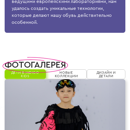
ведущими европейскими лабораториями, нам
удалось создать уникальные технологии,
которые делают нашу обувь действительно
особенной.
ФОТОГАЛЕРЕЯ
фотогалерея
ДЕТИ В INDIGO
НОВЫЕ
ДИЗАЙН И
KIDS
КОЛЛЕКЦИИ
ДЕТАЛИ