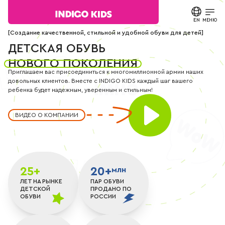
Магазин детской обуви в Москве INDIGO KIDS
Текст
сообщения
EN
ЗАКРЫТЬ
МЕНЮ
Поиск в
Согласие на
[Создание качественной, стильной и удобной обуви для детей]
каталоге
обработку
детская обувь нового поколения
ДЕТСКАЯ ОБУВЬ
персональных
КАТАЛОГ
данных.
НОВОГО ПОКОЛЕНИЯ
Политика
Приглашаем вас присоединиться к многомиллионной армии наших
конфиденциальности
О БРЕНДЕ
довольных клиентов. Вместе с INDIGO KIDS каждый шаг вашего
*
ребенка будет надежным, уверенным и стильным!
все
поля
НОВОСТИ
обязательны
к
заполнению
ВИДЕО О КОМПАНИИ
СТАТЬИ
СВЯЗАТЬСЯ С НАМИ
ПАРТНЕРАМ
25+
20+
млн
МАГАЗИНЫ
ЛЕТ НА РЫНКЕ
ПАР ОБУВИ
ДЕТСКОЙ
ПРОДАНО ПО
ОБУВИ
РОССИИ
КОНТАКТЫ