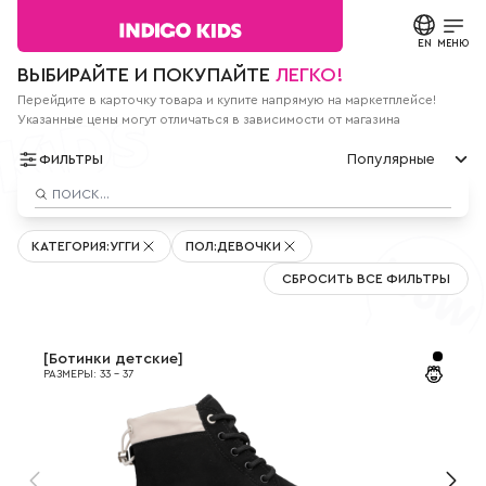
Текст
сообщения
EN
ЗАКРЫТЬ
МЕНЮ
Согласие на
ВЫБИРАЙТЕ И ПОКУПАЙТЕ
ЛЕГКО!
обработку
персональных
Перейдите в карточку товара и купите напрямую на маркетплейсе!
КАТАЛОГ
данных.
Указанные цены могут отличаться в зависимости от магазина
Политика
конфиденциальности
Популярные
О БРЕНДЕ
ФИЛЬТРЫ
*
все
Популярные
поля
НОВОСТИ
По цене мин
обязательны
к
По цене макс
КАТЕГОРИЯ
:
УГГИ
ПОЛ
:
ДЕВОЧКИ
заполнению
Новые
СТАТЬИ
СВЯЗАТЬСЯ С НАМИ
СБРОСИТЬ ВСЕ ФИЛЬТРЫ
ПАРТНЕРАМ
[
Ботинки детские
]
РАЗМЕРЫ
:
33
-
37
МАГАЗИНЫ
КОНТАКТЫ