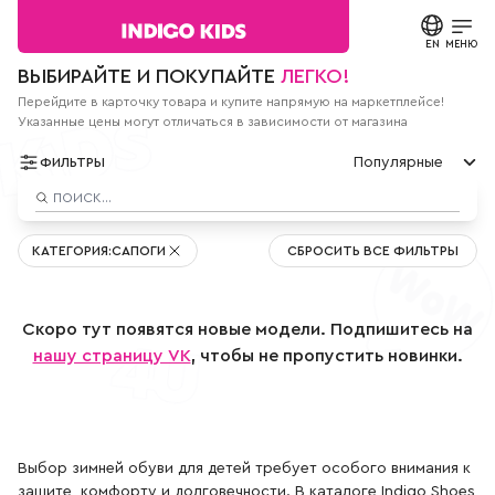
Текст
сообщения
EN
ЗАКРЫТЬ
МЕНЮ
Согласие на
ВЫБИРАЙТЕ И ПОКУПАЙТЕ
ЛЕГКО!
обработку
персональных
Перейдите в карточку товара и купите напрямую на маркетплейсе!
КАТАЛОГ
данных.
Указанные цены могут отличаться в зависимости от магазина
Политика
конфиденциальности
Популярные
О БРЕНДЕ
ФИЛЬТРЫ
*
все
Популярные
поля
НОВОСТИ
По цене мин
обязательны
к
По цене макс
КАТЕГОРИЯ
:
САПОГИ
СБРОСИТЬ ВСЕ ФИЛЬТРЫ
заполнению
Новые
СТАТЬИ
СВЯЗАТЬСЯ С НАМИ
Скоро тут появятся новые модели. Подпишитесь на
ПАРТНЕРАМ
нашу страницу VK
, чтобы не пропустить новинки.
МАГАЗИНЫ
КОНТАКТЫ
Выбор зимней обуви для детей требует особого внимания к
защите, комфорту и долговечности. В каталоге Indigo Shoes