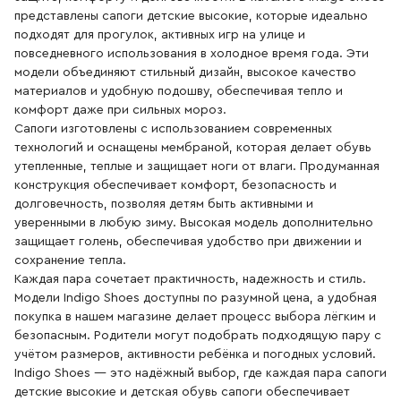
+7
представлены сапоги детские высокие, которые идеально
(800)
777-
подходят для прогулок, активных игр на улице и
85-
повседневного использования в холодное время года. Эти
25
info@indigoshoes.ru
модели объединяют стильный дизайн, высокое качество
9:00
материалов и удобную подошву, обеспечивая тепло и
-
18:00
комфорт даже при сильных мороз.
(МСК)
Сапоги изготовлены с использованием современных
Группа
ВК
технологий и оснащены мембраной, которая делает обувь
Канал в
утепленные, теплые и защищает ноги от влаги. Продуманная
Telegram
Канал
конструкция обеспечивает комфорт, безопасность и
в
долговечность, позволяя детям быть активными и
Дзен
уверенными в любую зиму. Высокая модель дополнительно
защищает голень, обеспечивая удобство при движении и
АВТОРИЗАЦИЯ
сохранение тепла.
РЕГИСТРАЦИЯ
Каждая пара сочетает практичность, надежность и стиль.
Модели Indigo Shoes доступны по разумной цена, а удобная
покупка в нашем магазине делает процесс выбора лёгким и
безопасным. Родители могут подобрать подходящую пару с
учётом размеров, активности ребёнка и погодных условий.
Indigo Shoes — это надёжный выбор, где каждая пара сапоги
детские высокие и детская обувь сапоги обеспечивает