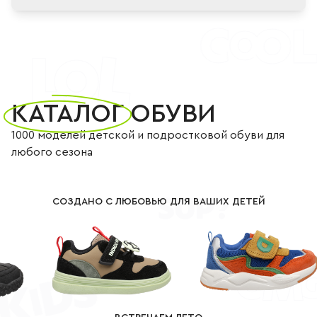
КАТАЛОГ
ОБУВИ
Каталог обуви
1000 моделей детской и подростковой обуви для
любого сезона
СОЗДАНО С ЛЮБОВЬЮ ДЛЯ ВАШИХ ДЕТЕЙ
ПОДРОБНЕЕ
ПОДРОБНЕЕ
й /
ЦВЕТ:
(
хаки / чёрный
)
ЦВЕТ:
(
синий / рыжий
)
ий
)
РАЗМЕРЫ:
25 - 29
таблица
РАЗМЕРЫ:
23 - 27
таблица
ПОЛ:
(для мальчика)
ПОЛ:
(для девочки)
ица