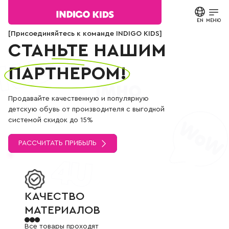
Детская обувь оптом для партнеров
Текст
сообщения
EN
ЗАКРЫТЬ
МЕНЮ
Поиск в
Согласие на
[Присоединяйтесь к команде INDIGO KIDS]
каталоге
обработку
Станьте нашим партнером!
СТАНЬТЕ НАШИМ
персональных
КАТАЛОГ
данных.
Политика
ПАРТНЕРОМ!
конфиденциальности
О БРЕНДЕ
*
все
Продавайте качественную и популярную
поля
НОВОСТИ
обязательны
детскую обувь от производителя с выгодной
к
заполнению
системой скидок до 15%
СТАТЬИ
СВЯЗАТЬСЯ С НАМИ
РАССЧИТАТЬ ПРИБЫЛЬ
ПАРТНЕРАМ
МАГАЗИНЫ
КАЧЕСТВО МАТЕРИАЛОВ
КАЧЕСТВО
КОНТАКТЫ
МАТЕРИАЛОВ
Все товары проходят