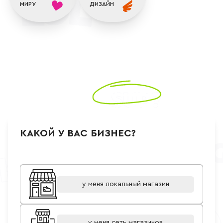
МИРУ
ДИЗАЙН
УЗНАЙТЕ, КАК ВЫГОДНО РАБОТАТЬ С
УЗНАЙТЕ, КАК
ВЫГОДНО
РАБОТАТЬ С
INDIGO KIDS
КАКОЙ У ВАС БИЗНЕС?
у меня локальный магазин
у меня сеть магазинов