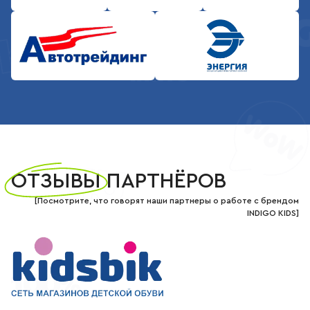
Отзывы партнёров
ОТЗЫВЫ
ПАРТНЁРОВ
[Посмотрите, что говорят наши партнеры о работе с брендом
INDIGO KIDS]