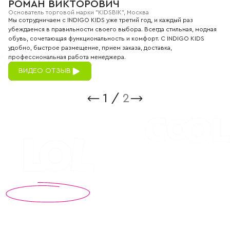
РОМАН ВИКТОРОВИЧ
Основатель торговой марки "KIDSBIK", Москва
Мы сотрудничаем с INDIGO KIDS уже третий год, и каждый раз
убеждаемся в правильности своего выбора. Всегда стильная, модная
обувь, сочетающая функциональность и комфорт. С INDIGO KIDS
удобно, быстрое размещение, прием заказа, доставка,
профессиональная работа менеджера.
ВИДЕО ОТЗЫВ
1
/
2
[Обратная связь]
БЕСПЛАТНАЯ
КОНСУЛЬТАЦИЯ
Мы проанализировали продаваемость наших моделей у
конечного потребителя и поможем вам определиться с
выбором модельного ряда.