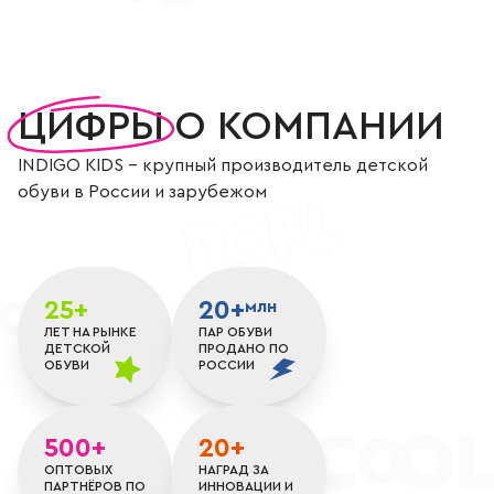
Цифры о компании
ЦИФРЫ
О КОМПАНИИ
INDIGO KIDS - крупный производитель детской
обуви в России и зарубежом
25+
20+
млн
ЛЕТ НА РЫНКЕ
ПАР ОБУВИ
ДЕТСКОЙ
ПРОДАНО ПО
ОБУВИ
РОССИИ
500+
20+
ОПТОВЫХ
НАГРАД ЗА
ПАРТНЁРОВ ПО
ИННОВАЦИИ И