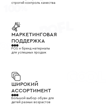
+7
строгий контроль качества
(800)
777-
85-
25
info@indigoshoes.ru
9:00
-
18:00
(МСК)
МАРКЕТИНГОВАЯ ПОДДЕРЖКА
МАРКЕТИНГОВАЯ
Группа
ВК
ПОДДЕРЖКА
Канал в
Telegram
POS и бренд материалы
Канал
в
для успешных продаж
Дзен
АВТОРИЗАЦИЯ
РЕГИСТРАЦИЯ
ШИРОКИЙ АССОРТИМЕНТ
ШИРОКИЙ
АССОРТИМЕНТ
Большой выбор обуви для
детей разных возрастов