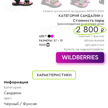
+7
(800)
777-
85-
Каталог
розничной
продукции INDIGO KIDS
25
КАТЕГОРИЯ
САНДАЛИИ
info@indigoshoes.ru
Стоимость пары
9:00
[рекомендуемая розничная цена]
-
2 800
₽
18:00
(МСК)
Группа
ЦВЕТ
:
(
чёрный / фуксия
)
ВК
РАЗМЕРЫ
:
27
-
31
таблица размеров
Канал в
ПОЛ
:
(для девочки)
Telegram
Купить на маркетплейсе:
Канал
в
Дзен
АВТОРИЗАЦИЯ
РЕГИСТРАЦИЯ
ХАРАКТЕРИСТИКИ
Информация
Категория
:
Сандалии
Цвет
:
Чёрный / Фуксия