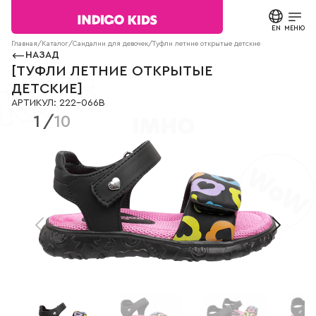
Текст
сообщения
EN
ЗАКРЫТЬ
МЕНЮ
Согласие на
Главная
/
Каталог
/
Сандалии для девочек
/
Туфли летние открытые детские
222-066B
обработку
НАЗАД
персональных
КАТАЛОГ
[
ТУФЛИ ЛЕТНИЕ ОТКРЫТЫЕ
данных.
ДЕТСКИЕ
]
Политика
АРТИКУЛ
:
222-066B
конфиденциальности
О БРЕНДЕ
1
/
10
*
все
поля
НОВОСТИ
обязательны
к
заполнению
СТАТЬИ
СВЯЗАТЬСЯ С НАМИ
ПАРТНЕРАМ
МАГАЗИНЫ
КОНТАКТЫ