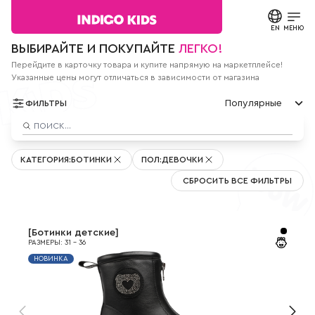
Текст
сообщения
EN
ЗАКРЫТЬ
МЕНЮ
Согласие на
ВЫБИРАЙТЕ И ПОКУПАЙТЕ
ЛЕГКО!
обработку
персональных
Перейдите в карточку товара и купите напрямую на маркетплейсе!
КАТАЛОГ
данных.
Указанные цены могут отличаться в зависимости от магазина
Политика
конфиденциальности
Популярные
О БРЕНДЕ
ФИЛЬТРЫ
*
все
Популярные
поля
НОВОСТИ
По цене мин
обязательны
к
По цене макс
КАТЕГОРИЯ
:
БОТИНКИ
ПОЛ
:
ДЕВОЧКИ
заполнению
Новые
СТАТЬИ
СВЯЗАТЬСЯ С НАМИ
СБРОСИТЬ ВСЕ ФИЛЬТРЫ
ПАРТНЕРАМ
[
Ботинки детские
]
РАЗМЕРЫ
:
31
-
36
МАГАЗИНЫ
НОВИНКА
КОНТАКТЫ