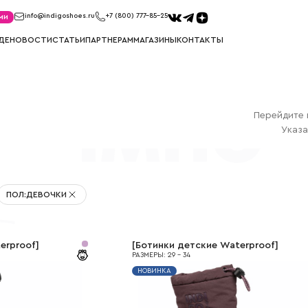
ми
info@indigoshoes.ru
+7 (800) 777-85-25
ДЕ
НОВОСТИ
СТАТЬИ
ПАРТНЕРАМ
МАГАЗИНЫ
КОНТАКТЫ
САНДАЛИИ
ТУФЛИ
иков
Сандалии для мальчиков
Туфли для м
Перейдите 
ек
Сандалии для девочек
Туфли для д
Указа
МЕМБРАНА
УГГИ
Мембрана для мальчиков
Угги для ма
Мембрана для девочек
Угги для де
ПОЛ
:
ДЕВОЧКИ
erproof
]
[
Ботинки детские Waterproof
]
РАЗМЕРЫ
:
29
-
34
НОВИНКА