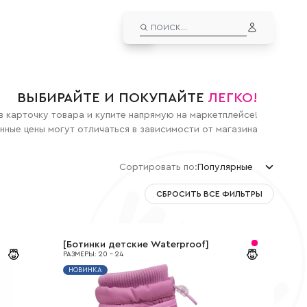
EN
ЛИЧНЫЙ КАБИНЕТ
ВЫЙТИ ИЗ АККАУНТА
ДУТЫШИ
ВЫБИРАЙТЕ И ПОКУПАЙТЕ
ЛЕГКО!
альчиков
Дутыши для мальчиков
в карточку товара и купите напрямую на маркетплейсе!
евочек
Дутыши для девочек
нные цены могут отличаться в зависимости от магазина
СНОУБУТСЫ
Сортировать по
:
Популярные
льчиков
Сноубутсы для мальчиков
вочек
Сноубутсы для девочек
Популярные
СБРОСИТЬ ВСЕ ФИЛЬТРЫ
По цене мин
По цене макс
Новые
[
Ботинки детские Waterproof
]
РАЗМЕРЫ
:
20
-
24
НОВИНКА