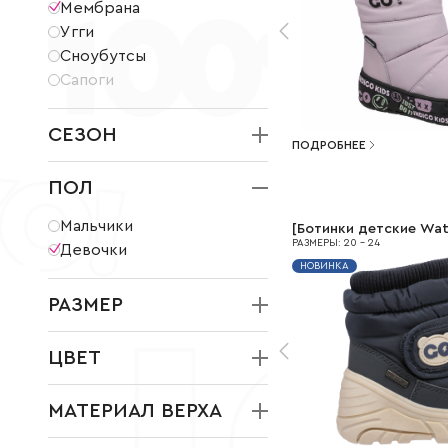
Мембрана
Угги
Сноубутсы
Сапоги
СЕЗОН
ПОДРОБНЕЕ
Зима
ПОЛ
Весна
Лето
Мальчики
[
Ботинки детские Wat
Осень
РАЗМЕРЫ
:
20
-
24
Девочки
НОВИНКА
Демисезон
Всесезонная
РАЗМЕР
21
22
23
24
25
26
ЦВЕТ
27
28
29
30
31
32
33
34
35
36
37
38
39
40
41
МАТЕРИАЛ ВЕРХА
Кожа искусственная