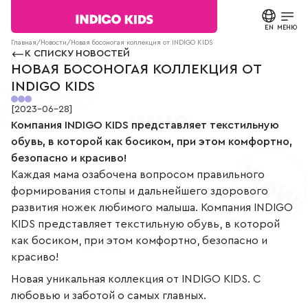
Текст
сообщения
EN
ЗАКРЫТЬ
МЕНЮ
Поиск в
Согласие на
Главная
/
Новости
/
Новая босоногая коллекция от INDIGO KIDS
каталоге
обработку
К СПИСКУ НОВОСТЕЙ
персональных
КАТАЛОГ
НОВАЯ БОСОНОГАЯ КОЛЛЕКЦИЯ ОТ
данных.
INDIGO KIDS
Политика
конфиденциальности
О БРЕНДЕ
[
2023-06-28
]
*
Компания INDIGO KIDS представляет текстильную
все
поля
НОВОСТИ
обувь, в которой как босиком, при этом комфортно,
обязательны
к
безопасно и красиво!
заполнению
СТАТЬИ
СВЯЗАТЬСЯ С НАМИ
Каждая мама озабочена вопросом правильного
формирования стопы и дальнейшего здорового
ПАРТНЕРАМ
развития ножек любимого малыша. Компания INDIGO
KIDS представляет текстильную обувь, в которой
как босиком, при этом комфортно, безопасно и
МАГАЗИНЫ
красиво!
КОНТАКТЫ
Новая уникальная коллекция от INDIGO KIDS. С
любовью и заботой о самых главных.