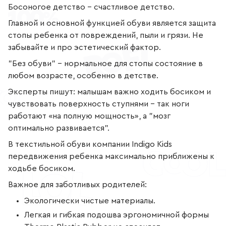
+7
Босоногое детство - счастливое детство.
(800)
777-
Главной и основной функцией обуви является защита
85-
25
стопы ребенка от повреждений, пыли и грязи. Не
info@indigoshoes.ru
забывайте и про эстетический фактор.
9:00
-
18:00
"Без обуви" - нормальное для стопы состояние в
(МСК)
любом возрасте, особенно в детстве.
Группа
ВК
Канал в
Эксперты пишут: малышам важно ходить босиком и
Telegram
чувствовать поверхность ступнями - так ноги
Канал
в
работают «на полную мощность», а "мозг
Дзен
оптимально развивается".
АВТОРИЗАЦИЯ
В текстильной обуви компании Indigo Kids
РЕГИСТРАЦИЯ
передвижения ребенка максимально приближены к
ходьбе босиком.
Важное для заботливых родителей:
Экологически чистые материалы.
Легкая и гибкая подошва эргономичной формы