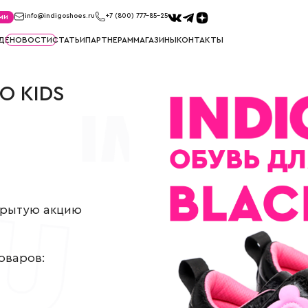
ми
info@indigoshoes.ru
+7 (800) 777-85-25
ДЕ
НОВОСТИ
СТАТЬИ
ПАРТНЕРАМ
МАГАЗИНЫ
КОНТАКТЫ
САНДАЛИИ
ТУФЛИ
O KIDS
иков
Сандалии для мальчиков
Туфли для м
ек
Сандалии для девочек
Туфли для д
МЕМБРАНА
УГГИ
Мембрана для мальчиков
Угги для ма
Мембрана для девочек
Угги для де
акрытую акцию
товаров: