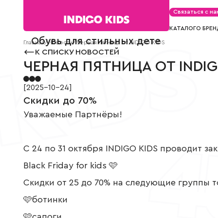
Телефон
Текст
Связаться с на
сообщения
КАТАЛОГ
О БРЕН
Обувь для стильных детей
Главная
/
Новости
Согласие на
/
Черная пятница от INDIGO KIDS
К СПИСКУ НОВОСТЕЙ
обработку
БОТИНКИ
КРОССОВКИ
персональных
ЧЕРНАЯ ПЯТНИЦА ОТ INDIG
данных.
Ботинки для мальчиков
Кроссовки для мальч
Политика
Ботинки для девочек
Кроссовки для девоч
конфиденциальности
[
2025-10-24
]
*
Скидки до 70%
все
П/БОТИНКИ
КЕДЫ
поля
Уважаемые Партнёры!
обязательны
к
П/ботинки для мальчиков
Кеды для мальчиков
заполнению
П/ботинки для девочек
Кеды для девочек
СВЯЗАТЬСЯ С НАМИ
С 24 по 31 октября INDIGO KIDS проводит з
Black Friday for kids 🩷
Скидки от 25 до 70% на следующие группы 
🩷ботинки
🩷сапоги