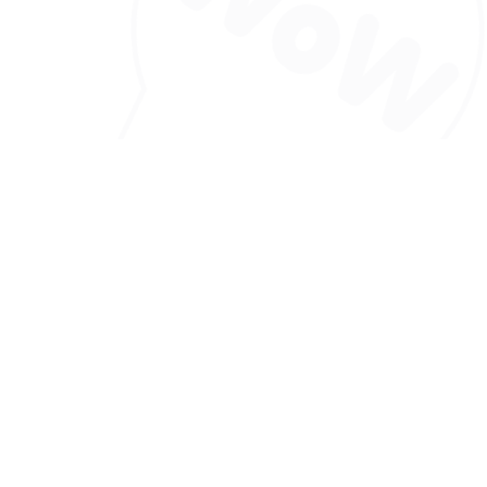
РЕНДЕ
У ВАС ЕСТЬ ВОПРОС?
ти
СВЯЗАТЬСЯ С НАМИ
и
ерам
+7 (800) 777-85-25
ины
info@indigoshoes.ru
Политика конфиденциальности
кты
Создано с заботой и любовью к детям.
©
2026
Indigo Kids.
Все права защищены.