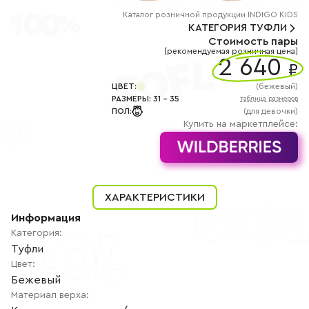
+7
(800)
Каталог
розничной
продукции INDIGO KIDS
777-
КАТЕГОРИЯ
ТУФЛИ
85-
Стоимость пары
25
[рекомендуемая розничная цена]
info@indigoshoes.ru
2 640
9:00
₽
-
18:00
ЦВЕТ
:
(
бежевый
)
(МСК)
РАЗМЕРЫ
:
31
-
35
таблица размеров
Группа
ПОЛ
:
(для девочки)
ВК
Канал в
Купить на маркетплейсе:
Telegram
Канал
в
Дзен
АВТОРИЗАЦИЯ
ХАРАКТЕРИСТИКИ
РЕГИСТРАЦИЯ
Информация
Категория
:
Туфли
Цвет
:
Бежевый
Материал верха
: