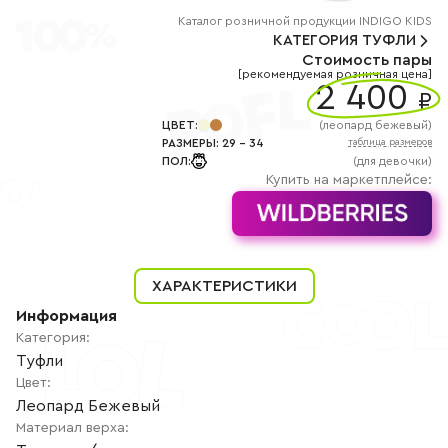
+7
(800)
Каталог
розничной
продукции INDIGO KIDS
777-
КАТЕГОРИЯ
ТУФЛИ
85-
Стоимость пары
25
[рекомендуемая розничная цена]
info@indigoshoes.ru
2 400
9:00
₽
-
18:00
ЦВЕТ
:
(
леопард бежевый
)
(МСК)
РАЗМЕРЫ
:
29
-
34
таблица размеров
Группа
ПОЛ
:
(для девочки)
ВК
Канал в
Купить на маркетплейсе:
Telegram
Канал
в
Дзен
АВТОРИЗАЦИЯ
ХАРАКТЕРИСТИКИ
РЕГИСТРАЦИЯ
Информация
Категория
:
Туфли
Цвет
:
Леопард Бежевый
Материал верха
: