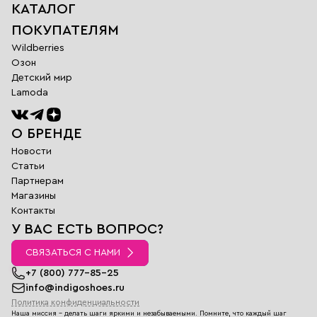
КАТАЛОГ
ПОКУПАТЕЛЯМ
Wildberries
Озон
Детский мир
Lamoda
О БРЕНДЕ
Новости
Статьи
Партнерам
Магазины
Обратная
Контакты
связь
У ВАС ЕСТЬ ВОПРОС?
Заполните поля
ниже и наш
СВЯЗАТЬСЯ С НАМИ
менеджер
перезвонит вам в
+7 (800) 777-85-25
ближайшее время
info@indigoshoes.ru
Политика конфиденциальности
Имя
Наша миссия - делать шаги яркими и незабываемыми. Помните, что каждый шаг