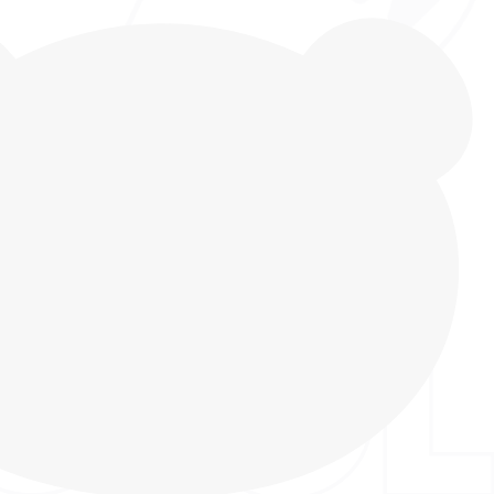
вочек перфорированные от бренда INDIGO KIDS
ной носки на улице и для сменки в помещении.
 3D подошва с оригинальным дизайном в виде
бъемных "медведей" только в INDIGO KIDS!
ой уникальной подошвой не оставит равнодушной
цу, выделит ее среди сверстниц и всегда будет
ли INDIGO KIDS изготовлены из сквозного
материала с элементами из эластичной экокожи -
чистого, гипоаллергенного и