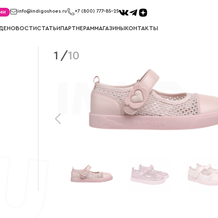
ми
info@indigoshoes.ru
+7 (800) 777-85-25
ДЕ
НОВОСТИ
СТАТЬИ
ПАРТНЕРАМ
МАГАЗИНЫ
КОНТАКТЫ
1
/
10
САНДАЛИИ
ТУФЛИ
иков
Сандалии для мальчиков
Туфли для м
ек
Сандалии для девочек
Туфли для д
МЕМБРАНА
УГГИ
Мембрана для мальчиков
Угги для ма
Мембрана для девочек
Угги для де