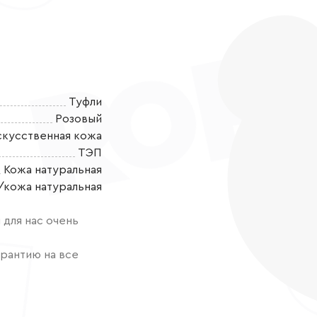
Туфли
Розовый
скусственная кожа
ТЭП
Кожа натуральная
Туфли для де
/кожа натуральная
для повседнев
ЭКСКЛЮЗИВНАЯ
для нас очень
фирменных, о
Модель с так
рантию на все
ни одну модни
радовать. Туф
текстильного 
экологически 