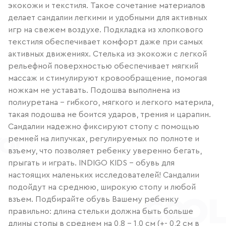
экокожи и текстиля. Такое сочетание материалов
делает сандалии легкими и удобными для активных
игр на свежем воздухе. Подкладка из хлопкового
текстиля обеспечивает комфорт даже при самых
активных движениях. Стелька из экокожи с легкой
рельефной поверхностью обеспечивает мягкий
массаж и стимулируют кровообращение, помогая
ножкам не уставать. Подошва выполнена из
полиуретана – гибкого, мягкого и легкого материла,
такая подошва не боится ударов, трения и царапин.
Сандалии надежно фиксируют стопу с помощью
ремней на липучках, регулируемых по полноте и
взъему, что позволяет ребенку уверенно бегать,
прыгать и играть. INDIGO KIDS – обувь для
настоящих маленьких исследователей! Сандалии
подойдут на среднюю, широкую стопу и любой
взъем. Подбирайте обувь Вашему ребенку
правильно: длина стельки должна быть больше
длины стопы в среднем на 0,8 – 1,0 см (+- 0,2 см в