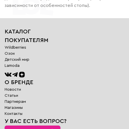
зависимости от особенностей стопы).
КАТАЛОГ
ПОКУПАТЕЛЯМ
Wildberries
Озон
Детский мир
Lamoda
О БРЕНДЕ
Новости
Статьи
Партнерам
Магазины
Обратная
Контакты
связь
У ВАС ЕСТЬ ВОПРОС?
Заполните поля
ниже и наш