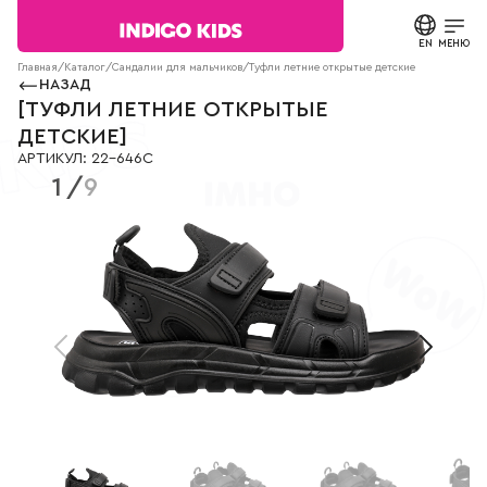
Текст
сообщения
EN
ЗАКРЫТЬ
МЕНЮ
Согласие на
Главная
/
Каталог
/
Сандалии для мальчиков
/
Туфли летние открытые детские
22-646C
обработку
НАЗАД
персональных
КАТАЛОГ
[
ТУФЛИ ЛЕТНИЕ ОТКРЫТЫЕ
данных.
ДЕТСКИЕ
]
Политика
АРТИКУЛ
:
22-646C
конфиденциальности
О БРЕНДЕ
1
/
9
*
все
поля
НОВОСТИ
обязательны
к
заполнению
СТАТЬИ
СВЯЗАТЬСЯ С НАМИ
ПАРТНЕРАМ
МАГАЗИНЫ
КОНТАКТЫ