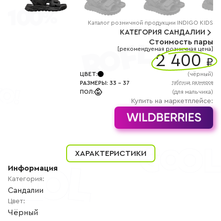
+7
(800)
777-
85-
Каталог
розничной
продукции INDIGO KIDS
25
КАТЕГОРИЯ
САНДАЛИИ
info@indigoshoes.ru
Стоимость пары
9:00
[рекомендуемая розничная цена]
-
2 400
₽
18:00
(МСК)
Группа
ЦВЕТ
:
(
чёрный
)
ВК
РАЗМЕРЫ
:
33
-
37
таблица размеров
Канал в
ПОЛ
:
(для мальчика)
Telegram
Купить на маркетплейсе:
Канал
в
Дзен
АВТОРИЗАЦИЯ
РЕГИСТРАЦИЯ
ХАРАКТЕРИСТИКИ
Информация
Категория
:
Сандалии
Цвет
:
Чёрный