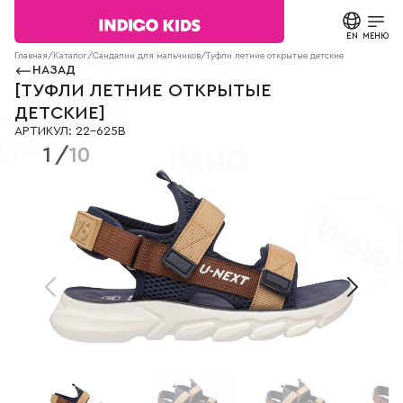
Текст
сообщения
EN
ЗАКРЫТЬ
МЕНЮ
Согласие на
Главная
/
Каталог
/
Сандалии для мальчиков
/
Туфли летние открытые детские
22-625B
обработку
НАЗАД
персональных
КАТАЛОГ
[
ТУФЛИ ЛЕТНИЕ ОТКРЫТЫЕ
данных.
ДЕТСКИЕ
]
Политика
АРТИКУЛ
:
22-625B
конфиденциальности
О БРЕНДЕ
1
/
10
*
все
поля
НОВОСТИ
обязательны
к
заполнению
СТАТЬИ
СВЯЗАТЬСЯ С НАМИ
ПАРТНЕРАМ
МАГАЗИНЫ
КОНТАКТЫ