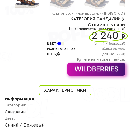
+7
(800)
777-
85-
Каталог
розничной
продукции INDIGO KIDS
25
КАТЕГОРИЯ
САНДАЛИИ
info@indigoshoes.ru
Стоимость пары
9:00
[рекомендуемая розничная цена]
-
2 240
₽
18:00
(МСК)
Группа
ЦВЕТ
:
(
синий / бежевый
)
ВК
РАЗМЕРЫ
:
31
-
36
таблица размеров
Канал в
ПОЛ
:
(для мальчика)
Telegram
Купить на маркетплейсе:
Канал
в
Дзен
АВТОРИЗАЦИЯ
РЕГИСТРАЦИЯ
ХАРАКТЕРИСТИКИ
Информация
Категория
:
Сандалии
Цвет
:
Синий / Бежевый