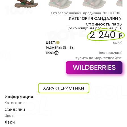
+7
(800)
777-
85-
Каталог
розничной
продукции INDIGO KIDS
25
КАТЕГОРИЯ
САНДАЛИИ
info@indigoshoes.ru
Стоимость пары
9:00
[рекомендуемая розничная цена]
-
2 240
₽
18:00
(МСК)
Группа
ЦВЕТ
:
(
хаки
)
ВК
РАЗМЕРЫ
:
31
-
36
Канал в
ПОЛ
:
(для мальчика)
Telegram
Купить на маркетплейсе:
Канал
в
Дзен
АВТОРИЗАЦИЯ
РЕГИСТРАЦИЯ
ХАРАКТЕРИСТИКИ
Информация
Категория
:
Сандалии
Цвет
:
Хаки