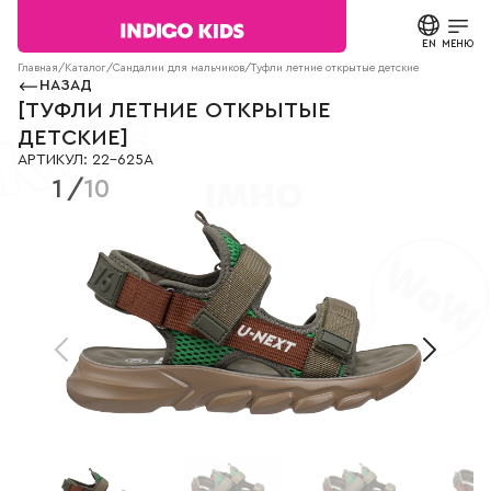
Текст
сообщения
EN
ЗАКРЫТЬ
МЕНЮ
Согласие на
Главная
/
Каталог
/
Сандалии для мальчиков
/
Туфли летние открытые детские
22-625A
обработку
НАЗАД
персональных
КАТАЛОГ
[
ТУФЛИ ЛЕТНИЕ ОТКРЫТЫЕ
данных.
ДЕТСКИЕ
]
Политика
АРТИКУЛ
:
22-625A
конфиденциальности
О БРЕНДЕ
1
/
10
*
все
поля
НОВОСТИ
обязательны
к
заполнению
СТАТЬИ
СВЯЗАТЬСЯ С НАМИ
ПАРТНЕРАМ
МАГАЗИНЫ
КОНТАКТЫ