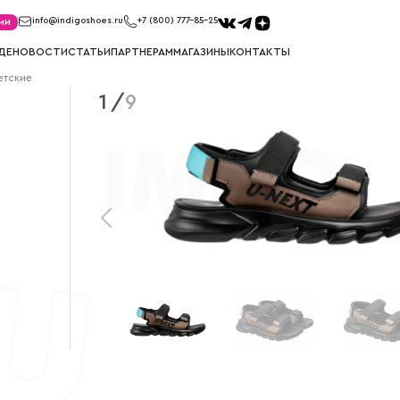
ми
info@indigoshoes.ru
+7 (800) 777-85-25
ДЕ
НОВОСТИ
СТАТЬИ
ПАРТНЕРАМ
МАГАЗИНЫ
КОНТАКТЫ
етские
1
/
9
КЕДЫ
КРОССО
ов
Кеды для мальчиков
Кроссовки д
Кеды для девочек
Кроссовки д
САПОГИ
СНОУБ
ков
Сапоги для мальчиков
Сноубутсы д
к
Сапоги для девочек
Сноубутсы д