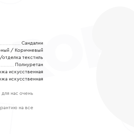
Сандалии
ный / Коричневый
/отделка текстиль
Полиуретан
ожа искусственная
Сандалии летн
ожа искусственная
выполнены из 
гипоаллерген
для нас очень
элементами т
обеспечивает
рантию на все
единое целое 
методу крепл
воздействие в
прогулок на ул