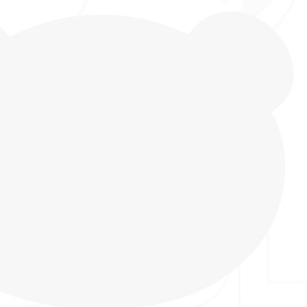
ие для мальчиков от бренда INDIGO KIDS
эластичной экокожи - экологически чистого,
ного и воздухопроницаемого материала с
екстиля. Литьевой способ крепления подошвы
 высокую прочность и герметичность, создавая
из подошвы и верха без клея. Благодаря такому
ения сандалии выдерживают повышенное
лаги и подходят для повседневной носки,
ице, но и как обувь для пляжа или в бассейн. Это