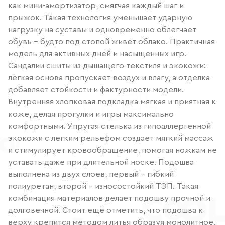
как мини-амортизатор, смягчая каждый шаг и
прыжок. Такая технология уменьшает ударную
нагрузку на суставы и одновременно облегчает
обувь – будто под стопой живёт облако. Практичная
модель для активных дней и насыщенных игр.
Сандалии сшиты из дышащего текстиля и экокожи:
лёгкая основа пропускает воздух и влагу, а отделка
добавляет стойкости и фактурности модели.
Внутренняя хлопковая подкладка мягкая и приятная к
коже, делая прогулки и игры максимально
комфортными. Упругая стелька из гипоаллергенной
экокожи с легким рельефом создает мягкий массаж
и стимулирует кровообращение, помогая ножкам не
уставать даже при длительной носке. Подошва
выполнена из двух слоев, первый – гибкий
полиуретан, второй – износостойкий ТЭП. Такая
комбинация материалов делает подошву прочной и
долговечной. Стоит ещё отметить, что подошва к
верху крепится методом литья образуя монолитное,