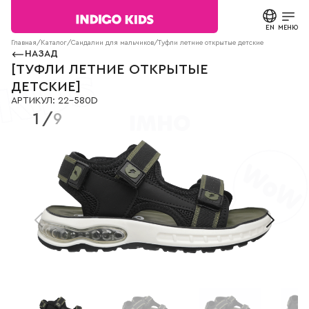
Текст
сообщения
EN
ЗАКРЫТЬ
МЕНЮ
Согласие на
Главная
/
Каталог
/
Сандалии для мальчиков
/
Туфли летние открытые детские
22-580D
обработку
НАЗАД
персональных
КАТАЛОГ
[
ТУФЛИ ЛЕТНИЕ ОТКРЫТЫЕ
данных.
ДЕТСКИЕ
]
Политика
АРТИКУЛ
:
22-580D
конфиденциальности
О БРЕНДЕ
1
/
9
*
все
поля
НОВОСТИ
обязательны
к
заполнению
СТАТЬИ
СВЯЗАТЬСЯ С НАМИ
ПАРТНЕРАМ
МАГАЗИНЫ
КОНТАКТЫ