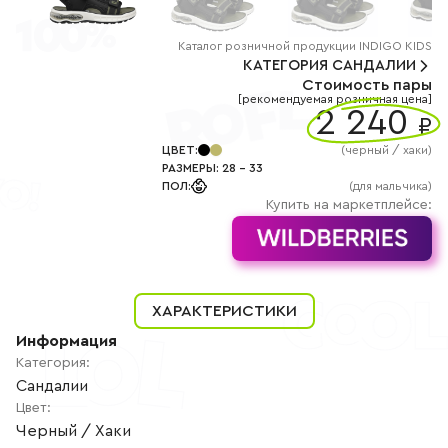
+7
(800)
777-
85-
Каталог
розничной
продукции INDIGO KIDS
25
КАТЕГОРИЯ
САНДАЛИИ
info@indigoshoes.ru
Стоимость пары
9:00
[рекомендуемая розничная цена]
-
2 240
₽
18:00
(МСК)
Группа
ЦВЕТ
:
(
черный / хаки
)
ВК
РАЗМЕРЫ
:
28
-
33
Канал в
ПОЛ
:
(для мальчика)
Telegram
Купить на маркетплейсе:
Канал
в
Дзен
АВТОРИЗАЦИЯ
РЕГИСТРАЦИЯ
ХАРАКТЕРИСТИКИ
Информация
Категория
:
Сандалии
Цвет
:
Черный / Хаки