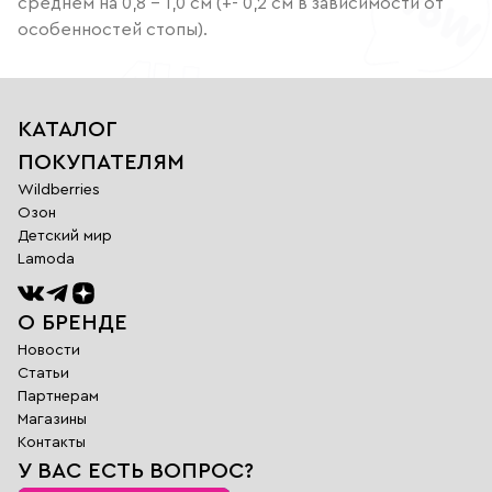
среднем на 0,8 - 1,0 см (+- 0,2 см в зависимости от
особенностей стопы).
КАТАЛОГ
ПОКУПАТЕЛЯМ
Wildberries
Озон
Детский мир
Lamoda
О БРЕНДЕ
Новости
Статьи
Партнерам
Магазины
Обратная
Контакты
связь
У ВАС ЕСТЬ ВОПРОС?
Заполните поля