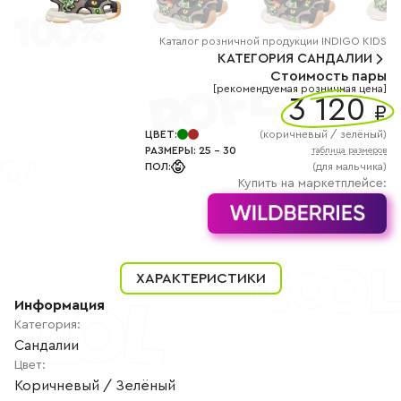
+7
(800)
777-
85-
Каталог
розничной
продукции INDIGO KIDS
25
КАТЕГОРИЯ
САНДАЛИИ
info@indigoshoes.ru
Стоимость пары
9:00
[рекомендуемая розничная цена]
-
3 120
₽
18:00
(МСК)
Группа
ЦВЕТ
:
(
коричневый / зелёный
)
ВК
РАЗМЕРЫ
:
25
-
30
таблица размеров
Канал в
ПОЛ
:
(для мальчика)
Telegram
Купить на маркетплейсе:
Канал
в
Дзен
АВТОРИЗАЦИЯ
РЕГИСТРАЦИЯ
ХАРАКТЕРИСТИКИ
Информация
Категория
:
Сандалии
Цвет
:
Коричневый / Зелёный