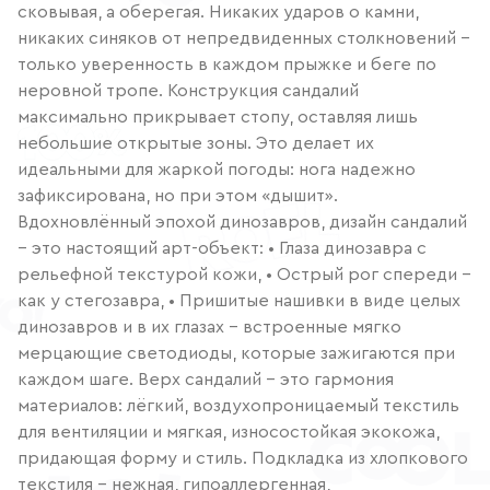
сковывая, а оберегая. Никаких ударов о камни,
никаких синяков от непредвиденных столкновений –
только уверенность в каждом прыжке и беге по
неровной тропе. Конструкция сандалий
максимально прикрывает стопу, оставляя лишь
небольшие открытые зоны. Это делает их
идеальными для жаркой погоды: нога надежно
зафиксирована, но при этом «дышит».
Вдохновлённый эпохой динозавров, дизайн сандалий
– это настоящий арт-объект: • Глаза динозавра с
рельефной текстурой кожи, • Острый рог спереди –
как у стегозавра, • Пришитые нашивки в виде целых
динозавров и в их глазах – встроенные мягко
мерцающие светодиоды, которые зажигаются при
каждом шаге. Верх сандалий – это гармония
материалов: лёгкий, воздухопроницаемый текстиль
для вентиляции и мягкая, износостойкая экокожа,
придающая форму и стиль. Подкладка из хлопкового
текстиля – нежная, гипоаллергенная,