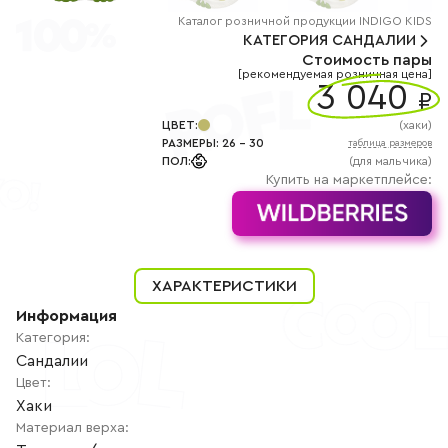
+7
(800)
Каталог
розничной
продукции INDIGO KIDS
777-
КАТЕГОРИЯ
САНДАЛИИ
85-
Стоимость пары
25
[рекомендуемая розничная цена]
info@indigoshoes.ru
3 040
9:00
₽
-
18:00
ЦВЕТ
:
(
хаки
)
(МСК)
РАЗМЕРЫ
:
26
-
30
таблица размеров
Группа
ПОЛ
:
(для мальчика)
ВК
Канал в
Купить на маркетплейсе:
Telegram
Канал
в
Дзен
АВТОРИЗАЦИЯ
ХАРАКТЕРИСТИКИ
РЕГИСТРАЦИЯ
Информация
Категория
:
Сандалии
Цвет
:
Хаки
Материал верха
: