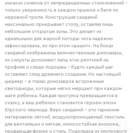
никаких синяков от непредвиденных столкновений –
только уверенность в каждом прыжке и беге по
неровной тропе. Конструкция сандалий
максимально прикрывает стопу, оставляя лишь
небольшие открытые зоны. Это делает их
идеальными для жаркой погоды: нога надежно
зафиксирована, но при этом «дышит». На боках
сандалий изображены величественные динозавры,
их силуэты дополняют лапы этих рептилий на
профиле и следе подошвы – будто каждый шаг
оставляет след древнего создания. Но настоящий
шедевр – в глазах динозавров встроенные
светодиоды, которые мягко мерцают при каждом
шаге ребенка. Каждая прогулка превращается в
сказку, а ваш ребёнок становится героем эпохи
Юрского периода. Верх сандалий – это гармония
материалов: лёгкий, воздухопроницаемый текстиль
для вентиляции и мягкая, износостойкая экокожа,
придающая форму и стиль. Подкладка из хлопкового