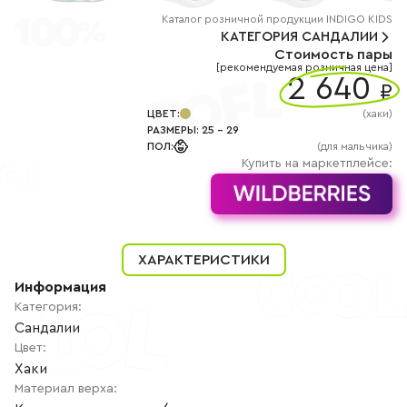
+7
(800)
Каталог
розничной
продукции INDIGO KIDS
777-
КАТЕГОРИЯ
САНДАЛИИ
85-
Стоимость пары
25
[рекомендуемая розничная цена]
info@indigoshoes.ru
2 640
9:00
₽
-
18:00
ЦВЕТ
:
(
хаки
)
(МСК)
РАЗМЕРЫ
:
25
-
29
Группа
ПОЛ
:
(для мальчика)
ВК
Канал в
Купить на маркетплейсе:
Telegram
Канал
в
Дзен
АВТОРИЗАЦИЯ
ХАРАКТЕРИСТИКИ
РЕГИСТРАЦИЯ
Информация
Категория
:
Сандалии
Цвет
:
Хаки
Материал верха
: