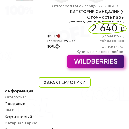
+7
(800)
Каталог
розничной
продукции INDIGO KIDS
777-
КАТЕГОРИЯ
САНДАЛИИ
85-
Стоимость пары
25
[рекомендуемая розничная цена]
info@indigoshoes.ru
2 640
9:00
₽
-
18:00
ЦВЕТ
:
(
коричневый
)
(МСК)
РАЗМЕРЫ
:
25
-
29
таблица размеров
Группа
ПОЛ
:
(для мальчика)
ВК
Канал в
Купить на маркетплейсе:
Telegram
Канал
в
Дзен
АВТОРИЗАЦИЯ
ХАРАКТЕРИСТИКИ
РЕГИСТРАЦИЯ
Информация
Категория
:
Сандалии
Цвет
:
Коричневый
Материал верха
: