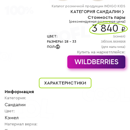
+7
(800)
Каталог
розничной
продукции INDIGO KIDS
777-
КАТЕГОРИЯ
САНДАЛИИ
85-
Стоимость пары
25
[рекомендуемая розничная цена]
info@indigoshoes.ru
3 840
9:00
₽
-
18:00
ЦВЕТ
:
(
кэмел
)
(МСК)
РАЗМЕРЫ
:
28
-
33
таблица размеров
Группа
ПОЛ
:
(для мальчика)
ВК
Канал в
Купить на маркетплейсе:
Telegram
Канал
в
Дзен
АВТОРИЗАЦИЯ
ХАРАКТЕРИСТИКИ
РЕГИСТРАЦИЯ
Информация
Категория
:
Сандалии
Цвет
:
Кэмел
Материал верха
: