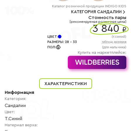
+7
(800)
Каталог
розничной
продукции INDIGO KIDS
777-
КАТЕГОРИЯ
САНДАЛИИ
85-
Стоимость пары
25
[рекомендуемая розничная цена]
info@indigoshoes.ru
3 840
9:00
₽
-
18:00
ЦВЕТ
:
(
т.синий
)
(МСК)
РАЗМЕРЫ
:
28
-
33
таблица размеров
Группа
ПОЛ
:
(для мальчика)
ВК
Канал в
Купить на маркетплейсе:
Telegram
Канал
в
Дзен
АВТОРИЗАЦИЯ
ХАРАКТЕРИСТИКИ
РЕГИСТРАЦИЯ
Информация
Категория
:
Сандалии
Цвет
:
Т.синий
Материал верха
: