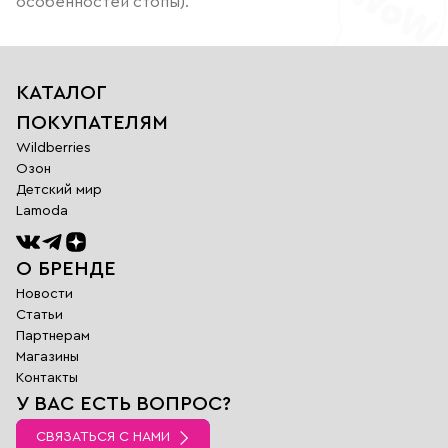
особенностей стопы).
КАТАЛОГ
ПОКУПАТЕЛЯМ
Wildberries
Озон
Детский мир
Lamoda
О БРЕНДЕ
Новости
Статьи
Партнерам
Магазины
Обратная
Контакты
связь
У ВАС ЕСТЬ ВОПРОС?
Заполните поля
ниже и наш
СВЯЗАТЬСЯ С НАМИ
менеджер