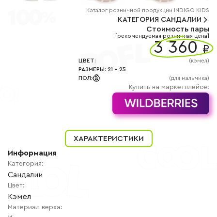
+7
(800)
Каталог
розничной
продукции INDIGO KIDS
777-
КАТЕГОРИЯ
САНДАЛИИ
85-
Стоимость пары
25
[рекомендуемая розничная цена]
info@indigoshoes.ru
3 360
9:00
₽
-
18:00
ЦВЕТ
:
(
кэмел
)
(МСК)
РАЗМЕРЫ
:
21
-
25
Группа
ПОЛ
:
(для мальчика)
ВК
Канал в
Купить на маркетплейсе:
Telegram
Канал
в
Дзен
АВТОРИЗАЦИЯ
ХАРАКТЕРИСТИКИ
РЕГИСТРАЦИЯ
Информация
Категория
:
Сандалии
Цвет
:
Кэмел
Материал верха
: