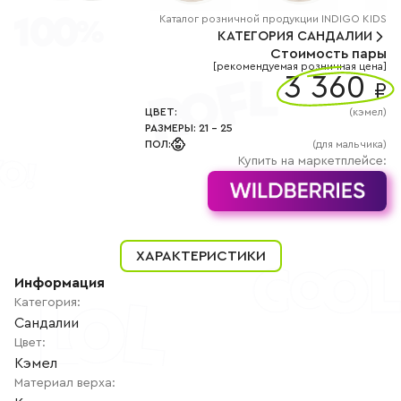
+7
(800)
Каталог
розничной
продукции INDIGO KIDS
777-
КАТЕГОРИЯ
САНДАЛИИ
85-
Стоимость пары
25
[рекомендуемая розничная цена]
info@indigoshoes.ru
3 360
9:00
₽
-
18:00
ЦВЕТ
:
(
кэмел
)
(МСК)
РАЗМЕРЫ
:
21
-
25
Группа
ПОЛ
:
(для мальчика)
ВК
Канал в
Купить на маркетплейсе:
Telegram
Канал
в
Дзен
АВТОРИЗАЦИЯ
ХАРАКТЕРИСТИКИ
РЕГИСТРАЦИЯ
Информация
Категория
:
Сандалии
Цвет
:
Кэмел
Материал верха
: