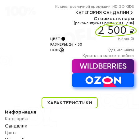
+7
(800)
Каталог
розничной
продукции INDIGO KIDS
777-
КАТЕГОРИЯ
САНДАЛИИ
85-
Стоимость пары
25
[рекомендуемая розничная цена]
info@indigoshoes.ru
2 500
9:00
₽
-
18:00
ЦВЕТ
:
(
чёрный
)
(МСК)
РАЗМЕРЫ
:
24
-
30
Группа
ПОЛ
:
(для мальчика)
ВК
Канал в
Купить на маркетплейсе:
Telegram
Канал
в
Дзен
АВТОРИЗАЦИЯ
РЕГИСТРАЦИЯ
ХАРАКТЕРИСТИКИ
Информация
Категория
:
Сандалии
Цвет
: