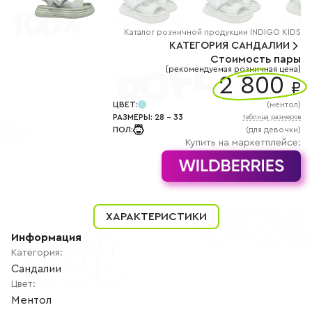
+7
(800)
777-
85-
Каталог
розничной
продукции INDIGO KIDS
25
КАТЕГОРИЯ
САНДАЛИИ
info@indigoshoes.ru
Стоимость пары
9:00
[рекомендуемая розничная цена]
-
2 800
₽
18:00
(МСК)
Группа
ЦВЕТ
:
(
ментол
)
ВК
РАЗМЕРЫ
:
28
-
33
таблица размеров
Канал в
ПОЛ
:
(для девочки)
Telegram
Купить на маркетплейсе:
Канал
в
Дзен
АВТОРИЗАЦИЯ
РЕГИСТРАЦИЯ
ХАРАКТЕРИСТИКИ
Информация
Категория
:
Сандалии
Цвет
:
Ментол