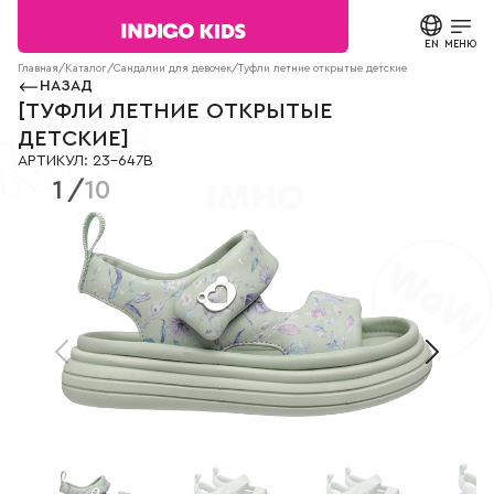
Текст
сообщения
EN
ЗАКРЫТЬ
МЕНЮ
Согласие на
Главная
/
Каталог
/
Сандалии для девочек
/
Туфли летние открытые детские
23-647B
обработку
НАЗАД
персональных
КАТАЛОГ
[
ТУФЛИ ЛЕТНИЕ ОТКРЫТЫЕ
данных.
ДЕТСКИЕ
]
Политика
АРТИКУЛ
:
23-647B
конфиденциальности
О БРЕНДЕ
1
/
10
*
все
поля
НОВОСТИ
обязательны
к
заполнению
СТАТЬИ
СВЯЗАТЬСЯ С НАМИ
ПАРТНЕРАМ
МАГАЗИНЫ
КОНТАКТЫ