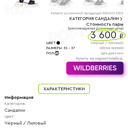
+7
(800)
777-
85-
Каталог
розничной
продукции INDIGO KIDS
25
КАТЕГОРИЯ
САНДАЛИИ
info@indigoshoes.ru
Стоимость пары
9:00
[рекомендуемая розничная цена]
-
3 600
₽
18:00
(МСК)
Группа
ЦВЕТ
:
(
чёрный / лиловый
)
ВК
РАЗМЕРЫ
:
32
-
37
таблица размеров
Канал в
ПОЛ
:
(для девочки)
Telegram
Купить на маркетплейсе:
Канал
в
Дзен
АВТОРИЗАЦИЯ
РЕГИСТРАЦИЯ
ХАРАКТЕРИСТИКИ
Информация
Категория
:
Сандалии
Цвет
:
Чёрный / Лиловый