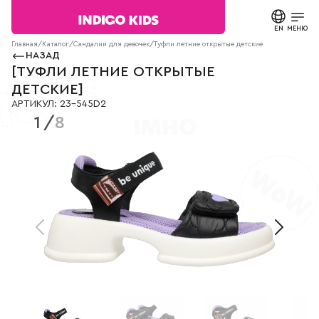
Текст
сообщения
EN
ЗАКРЫТЬ
МЕНЮ
Согласие на
Главная
/
Каталог
/
Сандалии для девочек
/
Туфли летние открытые детские
23-545D2
обработку
НАЗАД
персональных
КАТАЛОГ
[
ТУФЛИ ЛЕТНИЕ ОТКРЫТЫЕ
данных.
ДЕТСКИЕ
]
Политика
АРТИКУЛ
:
23-545D2
конфиденциальности
О БРЕНДЕ
1
/
8
*
все
поля
НОВОСТИ
обязательны
к
заполнению
СТАТЬИ
СВЯЗАТЬСЯ С НАМИ
ПАРТНЕРАМ
МАГАЗИНЫ
КОНТАКТЫ