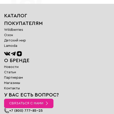
КАТАЛОГ
ПОКУПАТЕЛЯМ
Wildberries
Озон
Детский мир
Lamoda
О БРЕНДЕ
Новости
Статьи
Партнерам
Магазины
Обратная
Контакты
связь
У ВАС ЕСТЬ ВОПРОС?
Заполните поля
ниже и наш
СВЯЗАТЬСЯ С НАМИ
менеджер
перезвонит вам в
+7 (800) 777-85-25