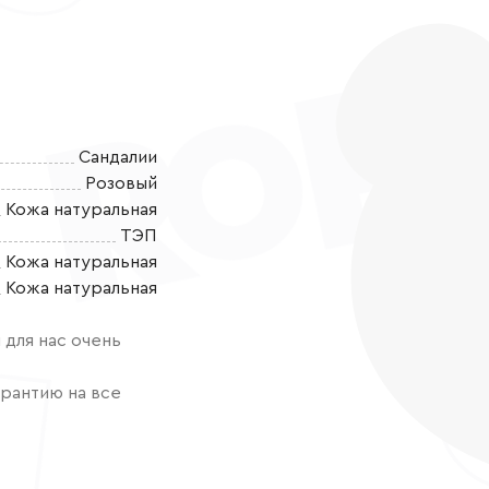
Сандалии
Розовый
Кожа натуральная
ТЭП
Кожа натуральная
Сандалии для 
Кожа натуральная
натуральной к
или как сменк
для нас очень
особенностей
стельку с под
рантию на все
равномерное р
поддержавает
преимущество
который предо