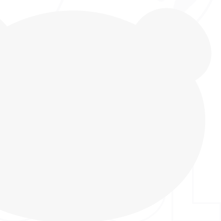
девочек с открытым носком от INDIGO KIDS из
ожи, подойдут для повседневной носки на улице
а в детский сад. Сандалии разработаны с учетом
 детской стопы, они имееют анатомическую
сводником из натуральной кожи, обеспечивая
аспределение нагрузки на ноги и спину и
 стопу в правильном положении. А также
м модели является высокий жесткий задник,
твращает завал ноги в стороны. Обувь в садик с