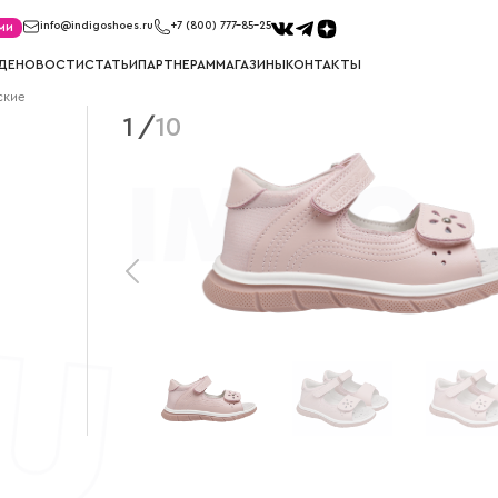
ми
info@indigoshoes.ru
+7 (800) 777-85-25
ДЕ
НОВОСТИ
СТАТЬИ
ПАРТНЕРАМ
МАГАЗИНЫ
КОНТАКТЫ
ские
1
/
10
КЕДЫ
КРОССО
ов
Кеды для мальчиков
Кроссовки д
Кеды для девочек
Кроссовки д
САПОГИ
СНОУБ
ков
Сапоги для мальчиков
Сноубутсы д
к
Сапоги для девочек
Сноубутсы д