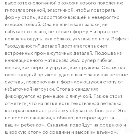
высокотехнологичной экокожи нового поколения:
гипоаллергенной, эластичной, чтобы повторять
форму стопы, водоотталкивающей и невероятно
износостойкой. Она не впитывает запахи, не
набухает от влаги, не теряет форму – и при этом
нежна на ощупь, как облако, укутавшее ногу. Эффект
"воздушности" деталей достигается за счет
встроенных промежуточных деталей. Подошва из
инновационного материала ЭВА: супер гибкая,
легкая, как перо, и упругая, как пружина. Она мягко
гасит каждый прыжок, удар и шаг – защищая нежные
суставы, позвоночник и формирующуюся стопу от
избыточной нагрузки. Стопа в сандалиях
фиксируется на ремешок с липучкой. Также стоит
отметить, что на пятке есть текстильная петелька,
которая помогает ребенку обуваться быстрее. Это
не просто сандалии, а облако, которое идёт за
вашим ребёнком. Сандалии подойдут на среднюю и
широкую стопу со средним и высоким взъемом.