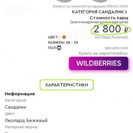
+7
(800)
Каталог
розничной
продукции INDIGO KIDS
777-
КАТЕГОРИЯ
САНДАЛИИ
85-
Стоимость пары
25
[рекомендуемая розничная цена]
info@indigoshoes.ru
2 800
9:00
₽
-
18:00
ЦВЕТ
:
(
леопард бежевый
)
(МСК)
РАЗМЕРЫ
:
28
-
33
Группа
ПОЛ
:
(для девочки)
ВК
Канал в
Купить на маркетплейсе:
Telegram
Канал
в
Дзен
АВТОРИЗАЦИЯ
ХАРАКТЕРИСТИКИ
РЕГИСТРАЦИЯ
Информация
Категория
:
Сандалии
Цвет
:
Леопард Бежевый
Материал верха
: