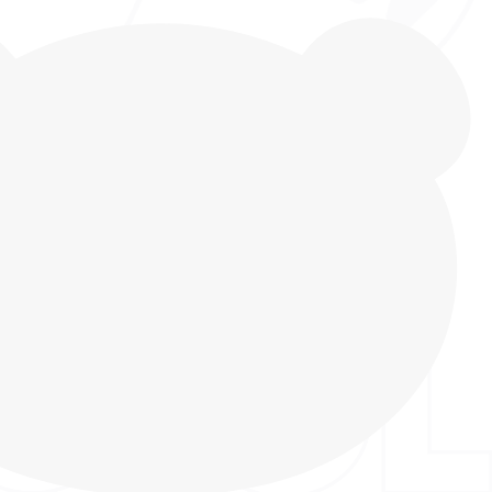
екция от бренда INDIGO KIDS, кеды для
жизни, для школы, активного отдыха, прогулок.
ьчика изготовлены из текстиля с элементами из
ременного высококачественного материала,
чистого, гипоаллергенного, приятного на ощупь и
дышащим эффектом. Подклад выполнен из
ухопроницаемого текстиля, для поддержания
 микроклимата. Легкая подошва NON-MARKING из
ина, которая хорошо гнется, отличается