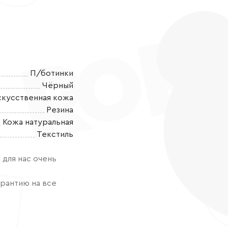
П/ботинки
Чёрный
скусственная кожа
Резина
Кожа натуральная
Школьная колл
Текстиль
повседневной 
Туфли для мал
для нас очень
экокожи, сов
экологически 
рантию на все
обладающего 
мягкого возд
оптимального
материала рез