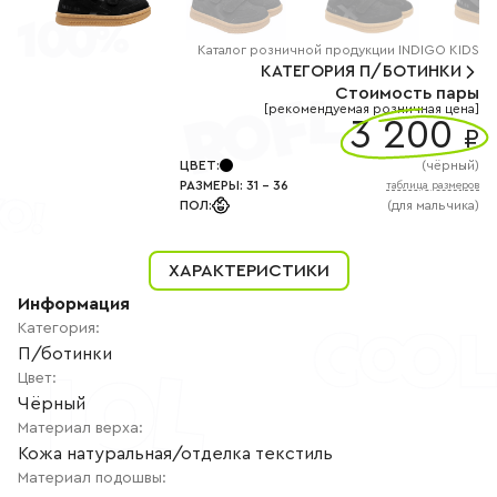
+7
(800)
777-
Каталог
розничной
продукции INDIGO KIDS
85-
25
КАТЕГОРИЯ
П/БОТИНКИ
info@indigoshoes.ru
Стоимость пары
9:00
[рекомендуемая розничная цена]
-
3 200
₽
18:00
(МСК)
ЦВЕТ
:
(
чёрный
)
Группа
ВК
РАЗМЕРЫ
:
31
-
36
таблица размеров
Канал в
ПОЛ
:
(для мальчика)
Telegram
Канал
в
Дзен
ХАРАКТЕРИСТИКИ
Информация
АВТОРИЗАЦИЯ
Категория
:
РЕГИСТРАЦИЯ
П/ботинки
Цвет
:
Чёрный
Материал верха
:
Кожа натуральная/отделка текстиль
Материал подошвы
: