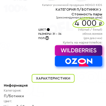
+7
(800)
Каталог
розничной
продукции INDIGO KIDS
777-
КАТЕГОРИЯ
П/БОТИНКИ
85-
Стоимость пары
25
[рекомендуемая розничная цена]
info@indigoshoes.ru
4 000
9:00
₽
-
18:00
ЦВЕТ
:
(
чёрный / белый
)
(МСК)
РАЗМЕРЫ
:
31
-
36
таблица размеров
Группа
ПОЛ
:
(для девочки)
ВК
Канал в
Купить на маркетплейсе:
Telegram
Канал
в
Дзен
АВТОРИЗАЦИЯ
РЕГИСТРАЦИЯ
ХАРАКТЕРИСТИКИ
Информация
Категория
:
П/ботинки
Цвет
: