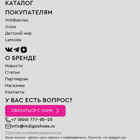
КАТАЛОГ
ПОКУПАТЕЛЯМ
Wildberries
Озон
Детский мир
Lamoda
О БРЕНДЕ
Новости
Статьи
Партнерам
Магазины
Обратная
Контакты
связь
У ВАС ЕСТЬ ВОПРОС?
Заполните поля
ниже и наш
СВЯЗАТЬСЯ С НАМИ
менеджер
перезвонит вам в
+7 (800) 777-85-25
ближайшее время
info@indigoshoes.ru
Политика конфиденциальности
Имя
Наша миссия - делать шаги яркими и незабываемыми. Помните, что каждый шаг