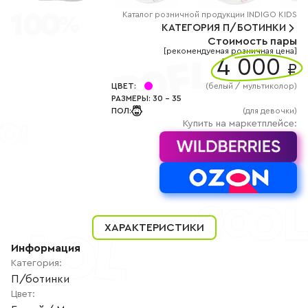
+7
(800)
Каталог
розничной
продукции INDIGO KIDS
777-
КАТЕГОРИЯ
П/БОТИНКИ
85-
Стоимость пары
25
[рекомендуемая розничная цена]
info@indigoshoes.ru
4 000
9:00
₽
-
18:00
ЦВЕТ
:
(
белый / мультиколор
)
(МСК)
РАЗМЕРЫ
:
30
-
35
Группа
ПОЛ
:
(для девочки)
ВК
Канал в
Купить на маркетплейсе:
Telegram
Канал
в
Дзен
АВТОРИЗАЦИЯ
РЕГИСТРАЦИЯ
ХАРАКТЕРИСТИКИ
Информация
Категория
:
П/ботинки
Цвет
: