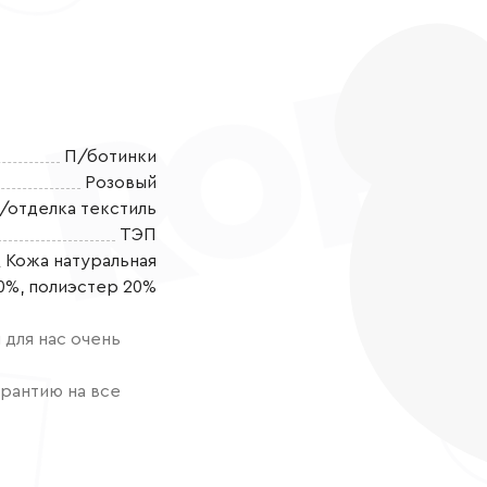
П/ботинки
Розовый
/отделка текстиль
ТЭП
Кожа натуральная
Полуботинки о
0%, полиэстер 20%
для прогулок.
современного
для нас очень
ощупь и обла
выполнены из 
рантию на все
воздухопрони
обуви. Стельк
на липучках, 
держится на 