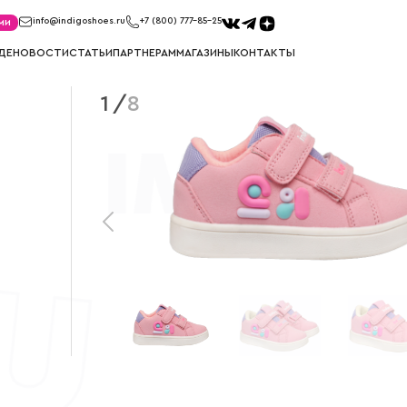
ми
info@indigoshoes.ru
+7 (800) 777-85-25
ДЕ
НОВОСТИ
СТАТЬИ
ПАРТНЕРАМ
МАГАЗИНЫ
КОНТАКТЫ
1
/
8
САНДАЛИИ
ТУФЛИ
иков
Сандалии для мальчиков
Туфли для м
ек
Сандалии для девочек
Туфли для д
МЕМБРАНА
УГГИ
Мембрана для мальчиков
Угги для ма
Мембрана для девочек
Угги для де