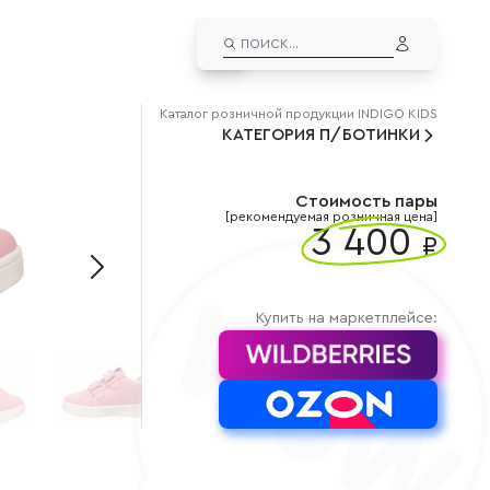
EN
ЛИЧНЫЙ КАБИНЕТ
Каталог
розничной
продукции INDIGO KIDS
КАТЕГОРИЯ
ВЫЙТИ ИЗ АККАУНТА
П/БОТИНКИ
ДУТЫШИ
альчиков
Дутыши для мальчиков
евочек
Дутыши для девочек
Стоимость пары
[рекомендуемая розничная цена]
3 400
СНОУБУТСЫ
₽
льчиков
Сноубутсы для мальчиков
вочек
Сноубутсы для девочек
Купить на маркетплейсе: