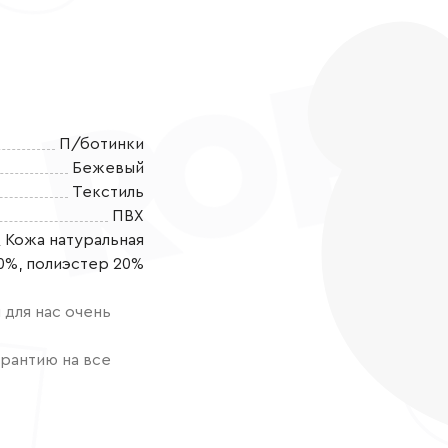
П/ботинки
Бежевый
Текстиль
ПВХ
Кожа натуральная
Полуботинки о
0%, полиэстер 20%
сада, для про
крепления по
для нас очень
герметичность
клея. Благод
рантию на все
повышенное в
носки, прогул
идеальным выб
долговечную 