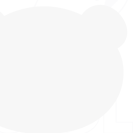
т бренда INDIGO KIDS для дома, для детского
гулок, бега и активных игр. Литьевой способ
дошвы обеспечивает высокую прочность и
, создавая единое целое из подошвы и верха без
аря такому методу крепления кеды выдерживают
оздействие влаги и подходят для повседневной
ок на улице. Это делает нашу обувь INDIGO KIDS
ором для тех, кто ищет качественную,
и комфортную обувь. Подошва с защитой