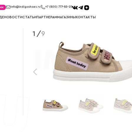
ми
info@indigoshoes.ru
+7 (800) 777-85-25
ДЕ
НОВОСТИ
СТАТЬИ
ПАРТНЕРАМ
МАГАЗИНЫ
КОНТАКТЫ
1
/
9
САНДАЛИИ
ТУФЛИ
иков
Сандалии для мальчиков
Туфли для м
ек
Сандалии для девочек
Туфли для д
МЕМБРАНА
УГГИ
Мембрана для мальчиков
Угги для ма
Мембрана для девочек
Угги для де