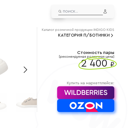
EN
ЛИЧНЫЙ КАБИНЕТ
Каталог
розничной
продукции INDIGO KIDS
КАТЕГОРИЯ
ВЫЙТИ ИЗ АККАУНТА
П/БОТИНКИ
ДУТЫШИ
альчиков
Дутыши для мальчиков
евочек
Дутыши для девочек
Стоимость пары
[рекомендуемая розничная цена]
2 400
СНОУБУТСЫ
₽
льчиков
Сноубутсы для мальчиков
вочек
Сноубутсы для девочек
Купить на маркетплейсе: