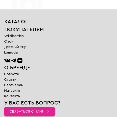
КАТАЛОГ
ПОКУПАТЕЛЯМ
Wildberries
Озон
Детский мир
Lamoda
О БРЕНДЕ
Новости
Статьи
Партнерам
Магазины
Обратная
Контакты
связь
У ВАС ЕСТЬ ВОПРОС?
Заполните поля
ниже и наш
СВЯЗАТЬСЯ С НАМИ
менеджер