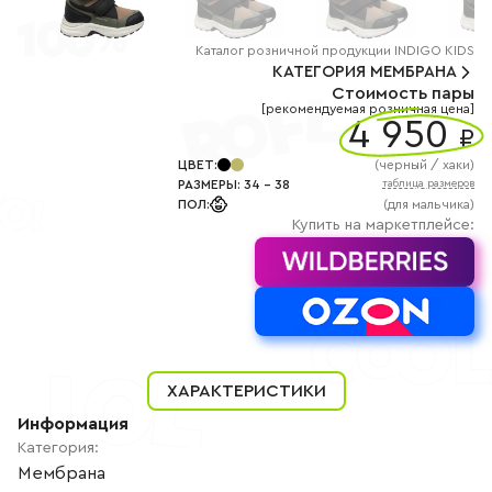
+7
(800)
777-
85-
Каталог
розничной
продукции INDIGO KIDS
25
КАТЕГОРИЯ
МЕМБРАНА
info@indigoshoes.ru
Стоимость пары
9:00
[рекомендуемая розничная цена]
-
4 950
₽
18:00
(МСК)
Группа
ЦВЕТ
:
(
черный / хаки
)
ВК
РАЗМЕРЫ
:
34
-
38
таблица размеров
Канал в
ПОЛ
:
(для мальчика)
Telegram
Купить на маркетплейсе:
Канал
в
Дзен
АВТОРИЗАЦИЯ
РЕГИСТРАЦИЯ
ХАРАКТЕРИСТИКИ
Информация
Категория
:
Мембрана