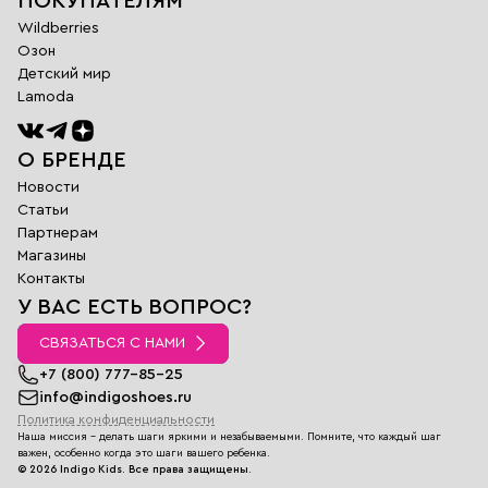
ПОКУПАТЕЛЯМ
Wildberries
Озон
Детский мир
Lamoda
О БРЕНДЕ
Новости
Статьи
Партнерам
Магазины
Обратная
Контакты
связь
У ВАС ЕСТЬ ВОПРОС?
Заполните поля
ниже и наш
СВЯЗАТЬСЯ С НАМИ
менеджер
перезвонит вам в
+7 (800) 777-85-25
ближайшее время
info@indigoshoes.ru
Политика конфиденциальности
Имя
Наша миссия - делать шаги яркими и незабываемыми. Помните, что каждый шаг
E-
важен, особенно когда это шаги вашего ребенка.
mail
©
2026
Indigo Kids.
Все права защищены.
Телефон