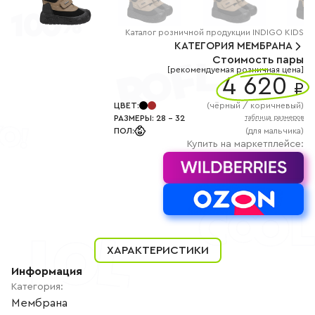
+7
(800)
777-
85-
Каталог
розничной
продукции INDIGO KIDS
25
КАТЕГОРИЯ
МЕМБРАНА
info@indigoshoes.ru
Стоимость пары
9:00
[рекомендуемая розничная цена]
-
4 620
₽
18:00
(МСК)
Группа
ЦВЕТ
:
(
чёрный / коричневый
)
ВК
РАЗМЕРЫ
:
28
-
32
таблица размеров
Канал в
ПОЛ
:
(для мальчика)
Telegram
Купить на маркетплейсе:
Канал
в
Дзен
АВТОРИЗАЦИЯ
РЕГИСТРАЦИЯ
ХАРАКТЕРИСТИКИ
Информация
Категория
:
Мембрана