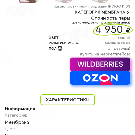
+7
(800)
Каталог
розничной
продукции INDIGO KIDS
777-
КАТЕГОРИЯ
МЕМБРАНА
85-
Стоимость пары
25
[рекомендуемая розничная цена]
info@indigoshoes.ru
4 950
9:00
₽
-
18:00
ЦВЕТ
:
(
какао
)
(МСК)
РАЗМЕРЫ
:
32
-
36
таблица размеров
Группа
ПОЛ
:
(для девочки)
ВК
Канал в
Купить на маркетплейсе:
Telegram
Канал
в
Дзен
АВТОРИЗАЦИЯ
РЕГИСТРАЦИЯ
ХАРАКТЕРИСТИКИ
Информация
Категория
:
Мембрана
Цвет
: