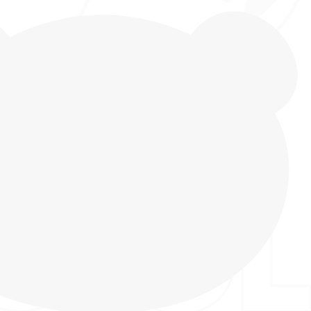
добные WATERPROOF ботинки для девочки с
 подошвой только в INDIGO KIDS! Подарите
се не только красивую, но и невероятно
бувь! Эти ботинки сочетают в себе последние
ы, заботу о здоровье и высочайшее качество
Мерцающие сапожки WATERPROOF - идеальный
имы, изготовлены с использованием мембранных
оторые не пропускают влагу внутрь обуви и
ам дышать. Эту обувь лучше всего носить с