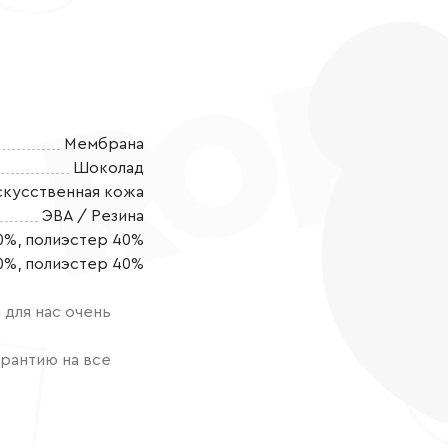
Мембрана
Шоколад
скусственная кожа
ЭВА / Резина
0%, полиэстер 40%
Стильные и у
0%, полиэстер 40%
ЭКСКЛЮЗИВНОЙ
своей принцес
для нас очень
комфортную о
тенденции мод
рантию на все
материалов. 
вариант для з
материалов, к
позволяют ног