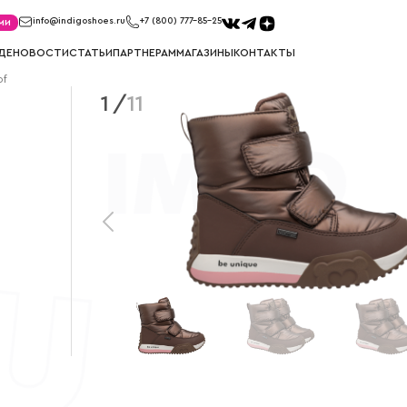
ми
info@indigoshoes.ru
+7 (800) 777-85-25
ДЕ
НОВОСТИ
СТАТЬИ
ПАРТНЕРАМ
МАГАЗИНЫ
КОНТАКТЫ
of
1
/
11
КЕДЫ
КРОССО
ов
Кеды для мальчиков
Кроссовки д
Кеды для девочек
Кроссовки д
САПОГИ
СНОУБ
ков
Сапоги для мальчиков
Сноубутсы д
к
Сапоги для девочек
Сноубутсы д