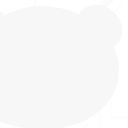
добные WATERPROOF ботинки для девочки с
 подошвой только в INDIGO KIDS! Подарите
се не только красивую, но и невероятно
бувь! Эти ботинки сочетают в себе последние
ы, заботу о здоровье и высочайшее качество
Мерцающие сапожки WATERPROOF - идеальный
имы, изготовлены с использованием мембранных
оторые не пропускают влагу внутрь обуви и
ам дышать. Эту обувь лучше всего носить с