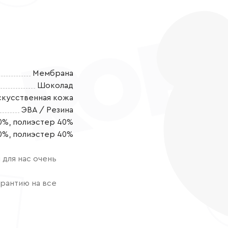
Мембрана
Шоколад
скусственная кожа
ЭВА / Резина
0%, полиэстер 40%
Стильные и у
0%, полиэстер 40%
ЭКСКЛЮЗИВНОЙ
своей принцес
для нас очень
комфортную о
тенденции мод
рантию на все
материалов. 
вариант для з
материалов, к
позволяют ног