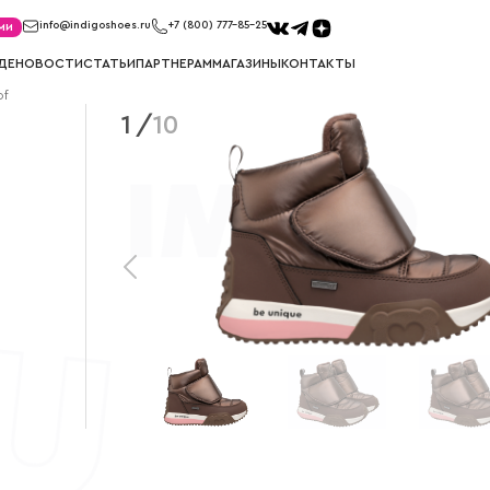
ми
info@indigoshoes.ru
+7 (800) 777-85-25
ДЕ
НОВОСТИ
СТАТЬИ
ПАРТНЕРАМ
МАГАЗИНЫ
КОНТАКТЫ
of
1
/
10
САНДАЛИИ
ТУФЛИ
иков
Сандалии для мальчиков
Туфли для м
ек
Сандалии для девочек
Туфли для д
МЕМБРАНА
УГГИ
Мембрана для мальчиков
Угги для ма
Мембрана для девочек
Угги для де