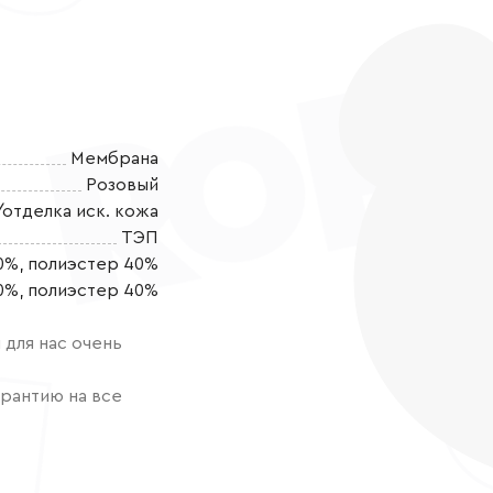
Мембрана
Розовый
/отделка иск. кожа
ТЭП
0%, полиэстер 40%
Стильные и у
0%, полиэстер 40%
ЭКСКЛЮЗИВНЫМ
своему ребенк
для нас очень
комфортную о
тенденции мод
рантию на все
материалов. 
зимы, изготов
которые не пр
дышать. Эту о