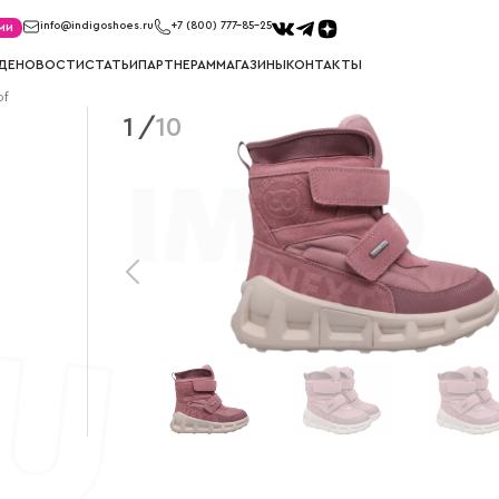
ми
info@indigoshoes.ru
+7 (800) 777-85-25
ДЕ
НОВОСТИ
СТАТЬИ
ПАРТНЕРАМ
МАГАЗИНЫ
КОНТАКТЫ
of
1
/
10
САНДАЛИИ
ТУФЛИ
иков
Сандалии для мальчиков
Туфли для м
ек
Сандалии для девочек
Туфли для д
МЕМБРАНА
УГГИ
Мембрана для мальчиков
Угги для ма
Мембрана для девочек
Угги для де