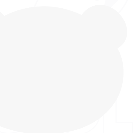
добные WATERPROOF ботинки для девочек с
 дизайном только в INDIGO KIDS! Подарите
у не только красивую, но и невероятно
бувь! Эти ботинки сочетают в себе последние
ы, заботу о здоровье и высочайшее качество
Сапожки WATERPROOF - идеальный вариант для
лены с использованием мембранных материалов,
опускают влагу внутрь обуви и позволяют ногам
бувь лучше всего носить с термоносками. Верх