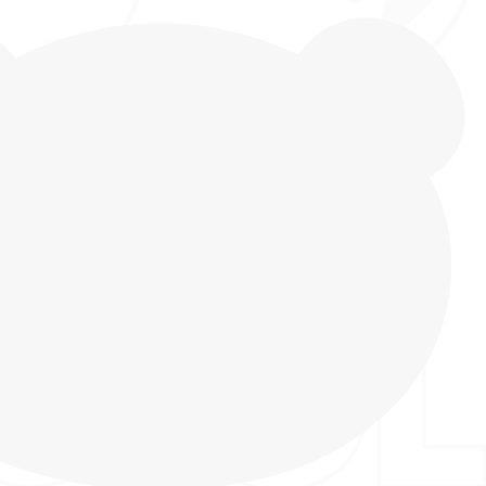
ки INDIGO KIDS: Мир приключений в каждом
гкие и светящиеся кроссовки с динозавром –
ор для активных мальчиков от INDIGO KIDS! Они
 спутником на прогулках летом и в межсезонье,
дут для занятий спортом и в качестве сменной
нальный декор в виде динозавров, дополненный
к возле шнурков, оживает с каждым шагом!
ветодиоды создают яркое мерцание, превращая
лку в захватывающее приключение, полное