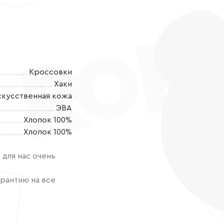
Кроссовки
Хаки
скусственная кожа
ЭВА
Хлопок 100%
Дино-кроссов
Хлопок 100%
шаге! Суперле
идеальный выб
для нас очень
станут верным
а также подой
рантию на все
обуви. Ориги
силуэтом лапо
Встроенные с
каждую прогу