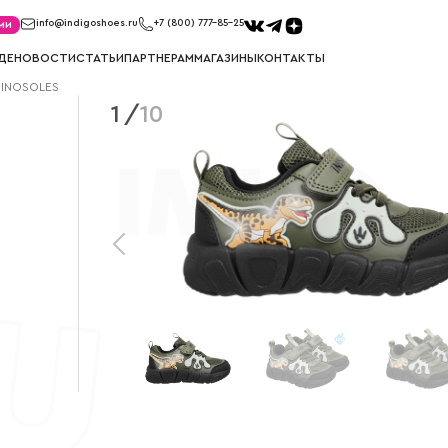
ми
info@indigoshoes.ru
+7 (800) 777-85-25
ДЕ
НОВОСТИ
СТАТЬИ
ПАРТНЕРАМ
МАГАЗИНЫ
КОНТАКТЫ
DINOSOLES
1
/
10
САНДАЛИИ
ТУФЛИ
иков
Сандалии для мальчиков
Туфли для м
ек
Сандалии для девочек
Туфли для д
МЕМБРАНА
УГГИ
Мембрана для мальчиков
Угги для ма
Мембрана для девочек
Угги для де