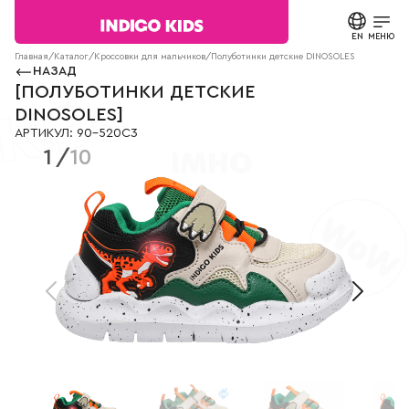
Текст
сообщения
EN
ЗАКРЫТЬ
МЕНЮ
Согласие на
Главная
/
Каталог
/
Кроссовки для мальчиков
/
Полуботинки детские DINOSOLES
90-520C3
обработку
НАЗАД
персональных
КАТАЛОГ
[
ПОЛУБОТИНКИ ДЕТСКИЕ
данных.
DINOSOLES
]
Политика
АРТИКУЛ
:
90-520C3
конфиденциальности
О БРЕНДЕ
1
/
10
*
все
поля
НОВОСТИ
обязательны
к
заполнению
СТАТЬИ
СВЯЗАТЬСЯ С НАМИ
ПАРТНЕРАМ
МАГАЗИНЫ
КОНТАКТЫ