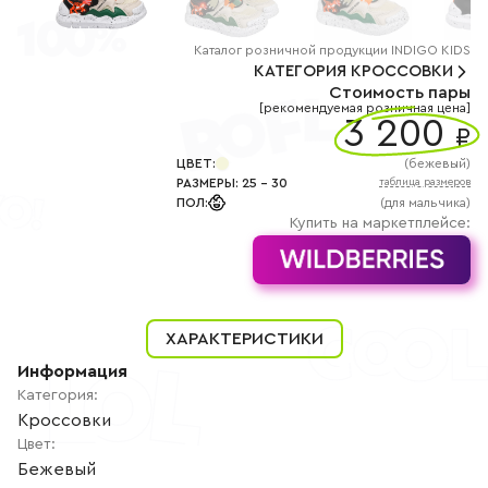
+7
(800)
777-
85-
Каталог
розничной
продукции INDIGO KIDS
25
КАТЕГОРИЯ
КРОССОВКИ
info@indigoshoes.ru
Стоимость пары
9:00
[рекомендуемая розничная цена]
-
3 200
₽
18:00
(МСК)
Группа
ЦВЕТ
:
(
бежевый
)
ВК
РАЗМЕРЫ
:
25
-
30
таблица размеров
Канал в
ПОЛ
:
(для мальчика)
Telegram
Купить на маркетплейсе:
Канал
в
Дзен
АВТОРИЗАЦИЯ
РЕГИСТРАЦИЯ
ХАРАКТЕРИСТИКИ
Информация
Категория
:
Кроссовки
Цвет
:
Бежевый