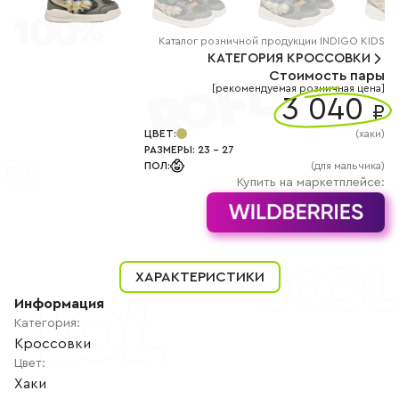
+7
(800)
777-
85-
Каталог
розничной
продукции INDIGO KIDS
25
КАТЕГОРИЯ
КРОССОВКИ
info@indigoshoes.ru
Стоимость пары
9:00
[рекомендуемая розничная цена]
-
3 040
₽
18:00
(МСК)
Группа
ЦВЕТ
:
(
хаки
)
ВК
РАЗМЕРЫ
:
23
-
27
Канал в
ПОЛ
:
(для мальчика)
Telegram
Купить на маркетплейсе:
Канал
в
Дзен
АВТОРИЗАЦИЯ
РЕГИСТРАЦИЯ
ХАРАКТЕРИСТИКИ
Информация
Категория
:
Кроссовки
Цвет
:
Хаки