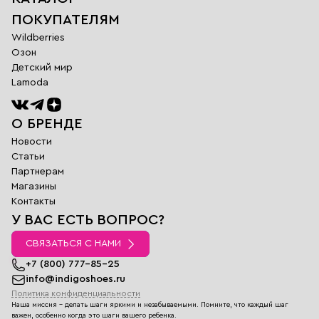
ПОКУПАТЕЛЯМ
Wildberries
Озон
Детский мир
Lamoda
О БРЕНДЕ
Новости
Статьи
Партнерам
Магазины
Обратная
Контакты
связь
У ВАС ЕСТЬ ВОПРОС?
Заполните поля
ниже и наш
СВЯЗАТЬСЯ С НАМИ
менеджер
перезвонит вам в
+7 (800) 777-85-25
ближайшее время
info@indigoshoes.ru
Политика конфиденциальности
Имя
Наша миссия - делать шаги яркими и незабываемыми. Помните, что каждый шаг
E-
важен, особенно когда это шаги вашего ребенка.