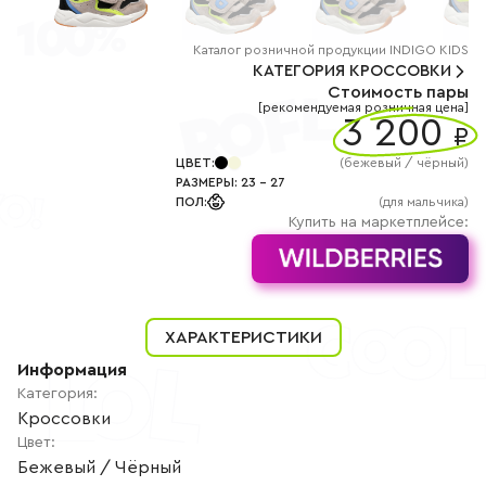
+7
(800)
777-
85-
Каталог
розничной
продукции INDIGO KIDS
25
КАТЕГОРИЯ
КРОССОВКИ
info@indigoshoes.ru
Стоимость пары
9:00
[рекомендуемая розничная цена]
-
3 200
₽
18:00
(МСК)
Группа
ЦВЕТ
:
(
бежевый / чёрный
)
ВК
РАЗМЕРЫ
:
23
-
27
Канал в
ПОЛ
:
(для мальчика)
Telegram
Купить на маркетплейсе:
Канал
в
Дзен
АВТОРИЗАЦИЯ
РЕГИСТРАЦИЯ
ХАРАКТЕРИСТИКИ
Информация
Категория
:
Кроссовки
Цвет
:
Бежевый / Чёрный