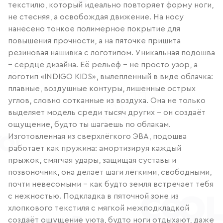
текстилю, который идеально повторяет форму ноги,
не стесняя, а освобождая движение. На носу
нанесено тонкое полимерное покрытие для
повышения прочности, а на пяточке пришита
резиновая нашивка с логотипом. Уникальная подошва
– сердце дизайна. Её рельеф – не просто узор, а
логотип «INDIGO KIDS», вылепленный в виде облачка:
плавные, воздушные контуры, лишенные острых
углов, словно сотканные из воздуха. Она не только
выделяет модель среди тысяч других – он создаёт
ощущение, будто ты шагаешь по облакам.
Изготовленная из сверхлёгкого ЭВА, подошва
работает как пружина: амортизируя каждый
прыжок, смягчая удары, защищая суставы и
позвоночник, она делает шаги лёгкими, свободными,
почти невесомыми – как будто земля встречает тебя
с нежностью. Подкладка в пяточной зоне из
хлопкового текстиля с мягкой межподкладкой
создаёт ощущение уюта, будто ноги отдыхают, даже