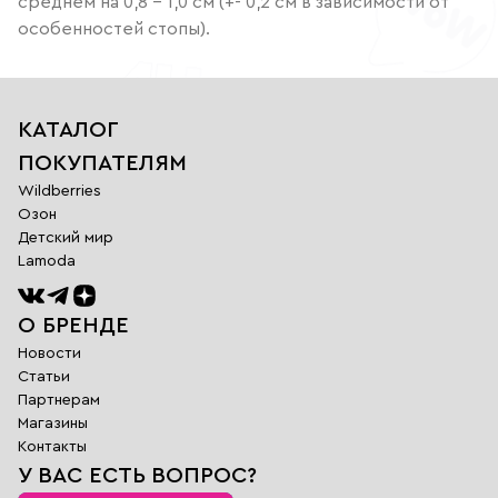
среднем на 0,8 – 1,0 см (+- 0,2 см в зависимости от
особенностей стопы).
КАТАЛОГ
ПОКУПАТЕЛЯМ
Wildberries
Озон
Детский мир
Lamoda
О БРЕНДЕ
Новости
Статьи
Партнерам
Магазины
Обратная
Контакты
связь
У ВАС ЕСТЬ ВОПРОС?
Заполните поля