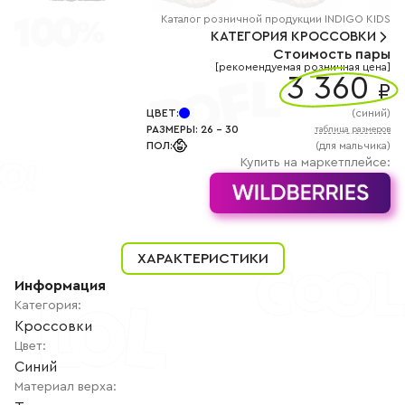
+7
(800)
Каталог
розничной
продукции INDIGO KIDS
777-
КАТЕГОРИЯ
КРОССОВКИ
85-
Стоимость пары
25
[рекомендуемая розничная цена]
info@indigoshoes.ru
3 360
9:00
₽
-
18:00
ЦВЕТ
:
(
синий
)
(МСК)
РАЗМЕРЫ
:
26
-
30
таблица размеров
Группа
ПОЛ
:
(для мальчика)
ВК
Канал в
Купить на маркетплейсе:
Telegram
Канал
в
Дзен
АВТОРИЗАЦИЯ
ХАРАКТЕРИСТИКИ
РЕГИСТРАЦИЯ
Информация
Категория
:
Кроссовки
Цвет
:
Синий
Материал верха
: