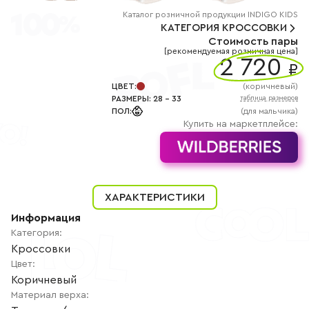
+7
(800)
Каталог
розничной
продукции INDIGO KIDS
777-
КАТЕГОРИЯ
КРОССОВКИ
85-
Стоимость пары
25
[рекомендуемая розничная цена]
info@indigoshoes.ru
2 720
9:00
₽
-
18:00
ЦВЕТ
:
(
коричневый
)
(МСК)
РАЗМЕРЫ
:
28
-
33
таблица размеров
Группа
ПОЛ
:
(для мальчика)
ВК
Канал в
Купить на маркетплейсе:
Telegram
Канал
в
Дзен
АВТОРИЗАЦИЯ
ХАРАКТЕРИСТИКИ
РЕГИСТРАЦИЯ
Информация
Категория
:
Кроссовки
Цвет
:
Коричневый
Материал верха
: